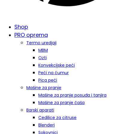
Shop
PRO oprema
Termo uredjaji
MBM
Ozti
Konvekcijske peći
Peći na ćumur
Pica peći
Mašine za pranje
Mašine za pranje posuđa i tanjira
Mašine za pranje čaša
Barski aparati
Cedilice za citruse
Blenderi
Sokovnici