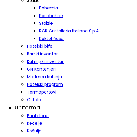
Staklo
Bohemia
Pasabahce
Stolzle
RCR Cristalleria Italiana S.p.A.
Koktel čaše
Hotelski bife
Barski inventar
Kuhinjski inventar
GN Kontenjeri
Moderna kuhinja
Hotelski program
Termoportovi
Ostalo
Uniforma
Pantalone
Kecelje
Košulje