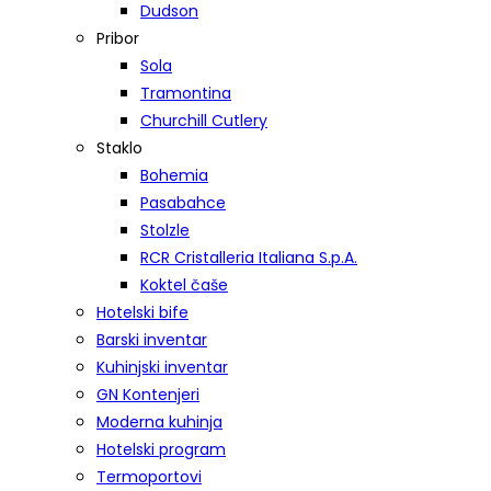
Dudson
Pribor
Sola
Tramontina
Churchill Cutlery
Staklo
Bohemia
Pasabahce
Stolzle
RCR Cristalleria Italiana S.p.A.
Koktel čaše
Hotelski bife
Barski inventar
Kuhinjski inventar
GN Kontenjeri
Moderna kuhinja
Hotelski program
Termoportovi