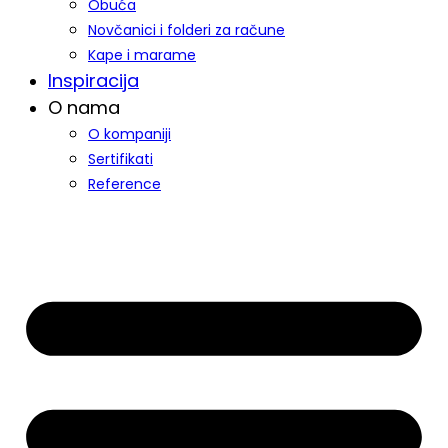
Obuća
Novčanici i folderi za račune
Kape i marame
Inspiracija
O nama
O kompaniji
Sertifikati
Reference