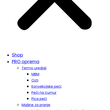
Shop
PRO oprema
Termo uredjaji
MBM
Ozti
Konvekcijske peći
Peći na ćumur
Pica peći
Mašine za pranje