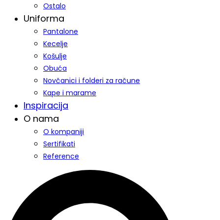
Ostalo
Uniforma
Pantalone
Kecelje
Košulje
Obuća
Novčanici i folderi za račune
Kape i marame
Inspiracija
O nama
O kompaniji
Sertifikati
Reference