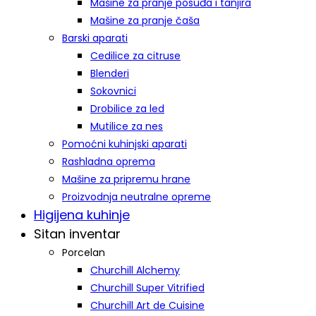
Mašine za pranje posuđa i tanjira
Mašine za pranje čaša
Barski aparati
Cedilice za citruse
Blenderi
Sokovnici
Drobilice za led
Mutilice za nes
Pomoćni kuhinjski aparati
Rashladna oprema
Mašine za pripremu hrane
Proizvodnja neutralne opreme
Higijena kuhinje
Sitan inventar
Porcelan
Churchill Alchemy
Churchill Super Vitrified
Churchill Art de Cuisine