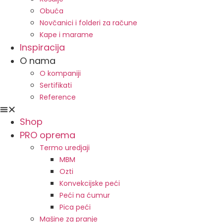
Obuća
Novčanici i folderi za račune
Kape i marame
Inspiracija
O nama
O kompaniji
Sertifikati
Reference
Shop
PRO oprema
Termo uredjaji
MBM
Ozti
Konvekcijske peći
Peći na ćumur
Pica peći
Mašine za pranje