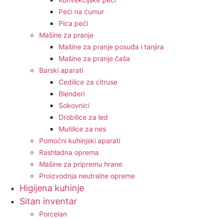
Peći na ćumur
Pica peći
Mašine za pranje
Mašine za pranje posuđa i tanjira
Mašine za pranje čaša
Barski aparati
Cedilice za citruse
Blenderi
Sokovnici
Drobilice za led
Mutilice za nes
Pomoćni kuhinjski aparati
Rashladna oprema
Mašine za pripremu hrane
Proizvodnja neutralne opreme
Higijena kuhinje
Sitan inventar
Porcelan