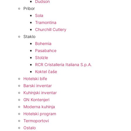
Dudson
Pribor
Sola
Tramontina
Churchill Cutlery
Staklo
Bohemia
Pasabahce
Stolzle
RCR Cristalleria Italiana S.p.A.
Koktel čaše
Hotelski bife
Barski inventar
Kuhinjski inventar
GN Kontenjeri
Moderna kuhinja
Hotelski program
Termoportovi
Ostalo