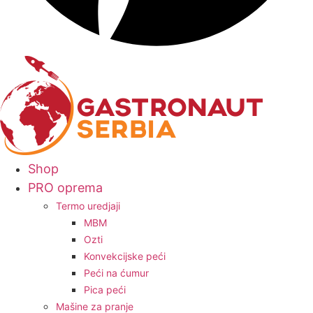
Shop
PRO oprema
Termo uredjaji
MBM
Ozti
Konvekcijske peći
Peći na ćumur
Pica peći
Mašine za pranje