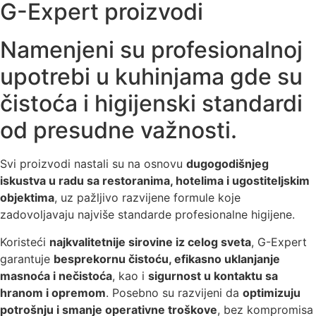
G-Expert proizvodi
Namenjeni su profesionalnoj
upotrebi u kuhinjama gde su
čistoća i higijenski standardi
od presudne važnosti.
Svi proizvodi nastali su na osnovu
dugogodišnjeg
iskustva u radu sa restoranima, hotelima i ugostiteljskim
objektima
, uz pažljivo razvijene formule koje
zadovoljavaju najviše standarde profesionalne higijene.
Koristeći
najkvalitetnije sirovine iz celog sveta
, G-Expert
garantuje
besprekornu čistoću, efikasno uklanjanje
masnoća i nečistoća
, kao i
sigurnost u kontaktu sa
hranom i opremom
. Posebno su razvijeni da
optimizuju
potrošnju i smanje operativne troškove
, bez kompromisa