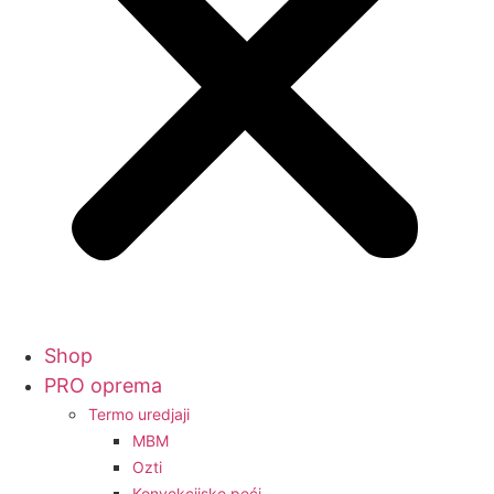
Shop
PRO oprema
Termo uredjaji
MBM
Ozti
Konvekcijske peći