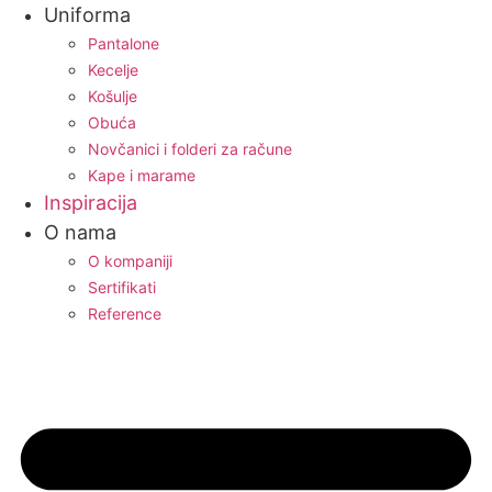
Uniforma
Pantalone
Kecelje
Košulje
Obuća
Novčanici i folderi za račune
Kape i marame
Inspiracija
O nama
O kompaniji
Sertifikati
Reference