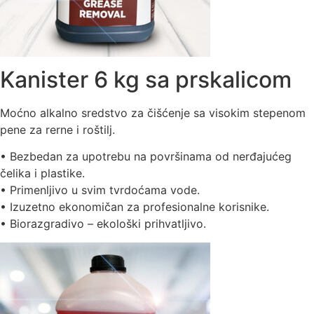
Kanister 6 kg sa prskalicom
Moćno alkalno sredstvo za čišćenje sa visokim stepenom
pene za rerne i roštilj.
• Bezbedan za upotrebu na površinama od nerđajućeg
čelika i plastike.
• Primenljivo u svim tvrdoćama vode.
• Izuzetno ekonomičan za profesionalne korisnike.
• Biorazgradivo – ekološki prihvatljivo.