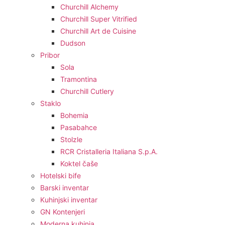
Churchill Alchemy
Churchill Super Vitrified
Churchill Art de Cuisine
Dudson
Pribor
Sola
Tramontina
Churchill Cutlery
Staklo
Bohemia
Pasabahce
Stolzle
RCR Cristalleria Italiana S.p.A.
Koktel čaše
Hotelski bife
Barski inventar
Kuhinjski inventar
GN Kontenjeri
Moderna kuhinja