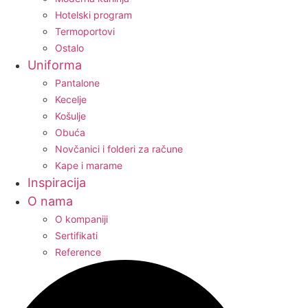
Hotelski program
Termoportovi
Ostalo
Uniforma
Pantalone
Kecelje
Košulje
Obuća
Novčanici i folderi za račune
Kape i marame
Inspiracija
O nama
O kompaniji
Sertifikati
Reference