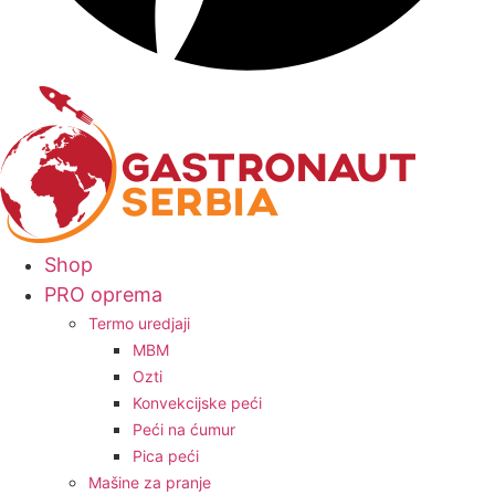
Shop
PRO oprema
Termo uredjaji
MBM
Ozti
Konvekcijske peći
Peći na ćumur
Pica peći
Mašine za pranje