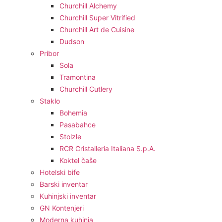
Churchill Alchemy
Churchill Super Vitrified
Churchill Art de Cuisine
Dudson
Pribor
Sola
Tramontina
Churchill Cutlery
Staklo
Bohemia
Pasabahce
Stolzle
RCR Cristalleria Italiana S.p.A.
Koktel čaše
Hotelski bife
Barski inventar
Kuhinjski inventar
GN Kontenjeri
Moderna kuhinja