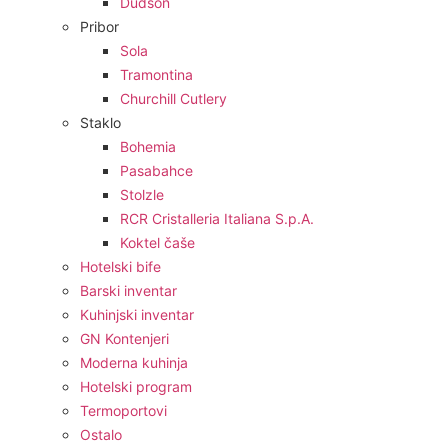
Dudson
Pribor
Sola
Tramontina
Churchill Cutlery
Staklo
Bohemia
Pasabahce
Stolzle
RCR Cristalleria Italiana S.p.A.
Koktel čaše
Hotelski bife
Barski inventar
Kuhinjski inventar
GN Kontenjeri
Moderna kuhinja
Hotelski program
Termoportovi
Ostalo