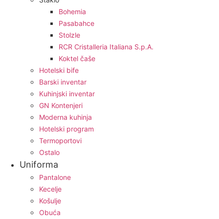
Bohemia
Pasabahce
Stolzle
RCR Cristalleria Italiana S.p.A.
Koktel čaše
Hotelski bife
Barski inventar
Kuhinjski inventar
GN Kontenjeri
Moderna kuhinja
Hotelski program
Termoportovi
Ostalo
Uniforma
Pantalone
Kecelje
Košulje
Obuća