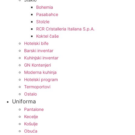
Bohemia
Pasabahce
Stolzle
RCR Cristalleria Italiana S.p.A.
Koktel čaše
Hotelski bife
Barski inventar
Kuhinjski inventar
GN Kontenjeri
Moderna kuhinja
Hotelski program
Termoportovi
Ostalo
Uniforma
Pantalone
Kecelje
Košulje
Obuća