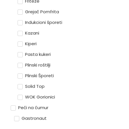
Friteze
Grejač Pomfrita
Indukcioni šporeti
Kazani
Kiperi
Pasta kukeri
Plinski roštilji
Plinski Šporeti
Solid Top
WOK Gorionici
Peći na ćumur
Gastronaut