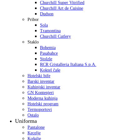
Churchill Super Vitrified
Churchill Art de Cuisine
Dudson
Pribor
Sola
Tramontina
Churchill Cutlery
Staklo
Bohemia
Pasabahce
Stolzle
RCR Cristalleria Italiana S.p.A.
Koktel čaše
Hotelski bife
Barski inventar
Kuhinjski inventar
GN Kontenjeri
Moderna kuhinja
Hotelski program
Termoportovi
Ostalo
Uniforma
Pantalone
Kecelje
Košulje