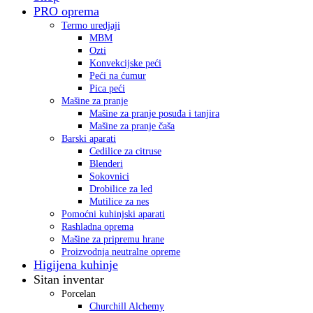
PRO oprema
Termo uredjaji
MBM
Ozti
Konvekcijske peći
Peći na ćumur
Pica peći
Mašine za pranje
Mašine za pranje posuđa i tanjira
Mašine za pranje čaša
Barski aparati
Cedilice za citruse
Blenderi
Sokovnici
Drobilice za led
Mutilice za nes
Pomoćni kuhinjski aparati
Rashladna oprema
Mašine za pripremu hrane
Proizvodnja neutralne opreme
Higijena kuhinje
Sitan inventar
Porcelan
Churchill Alchemy