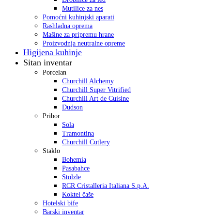
Mutilice za nes
Pomoćni kuhinjski aparati
Rashladna oprema
Mašine za pripremu hrane
Proizvodnja neutralne opreme
Higijena kuhinje
Sitan inventar
Porcelan
Churchill Alchemy
Churchill Super Vitrified
Churchill Art de Cuisine
Dudson
Pribor
Sola
Tramontina
Churchill Cutlery
Staklo
Bohemia
Pasabahce
Stolzle
RCR Cristalleria Italiana S.p.A.
Koktel čaše
Hotelski bife
Barski inventar