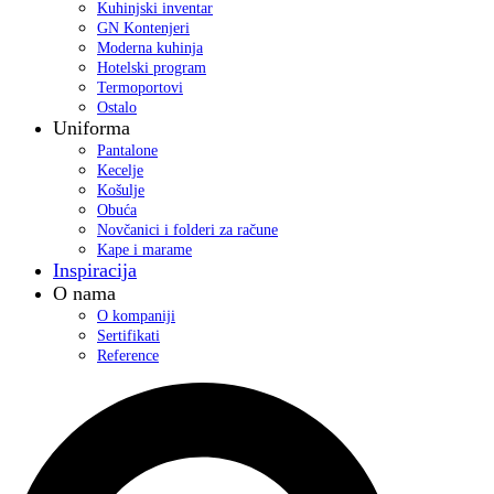
Kuhinjski inventar
GN Kontenjeri
Moderna kuhinja
Hotelski program
Termoportovi
Ostalo
Uniforma
Pantalone
Kecelje
Košulje
Obuća
Novčanici i folderi za račune
Kape i marame
Inspiracija
O nama
O kompaniji
Sertifikati
Reference