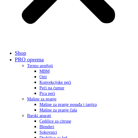
Shop
PRO oprema
Termo uredjaji
MBM
Ozti
Konvekcijske peći
Peći na ćumur
Pica peći
Mašine za pranje
Mašine za pranje posuđa i tanjira
Mašine za pranje čaša
Barski aparati
Cedilice za citruse
Blenderi
Sokovnici
Drobilice za led