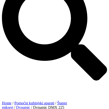
Home
/
Pomoćni kuhinjski aparati
/
Štapni
mikseri
/
Dynamic
/ Dynamic DMX 225