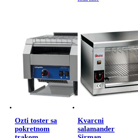
Ozti toster sa
Kvarcni
pokretnom
salamander
trakom
Sirman