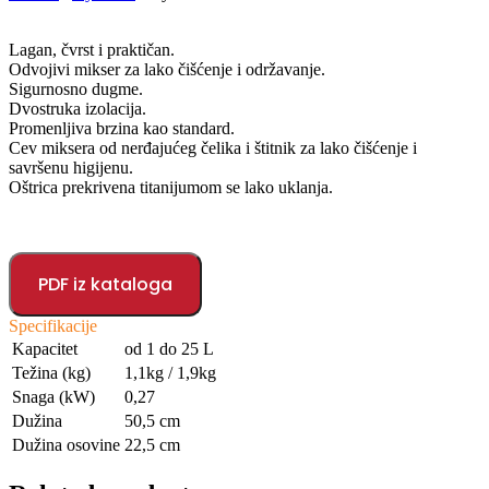
Lagan, čvrst i praktičan.
Odvojivi mikser za lako čišćenje i održavanje.
Sigurnosno dugme.
Dvostruka izolacija.
Promenljiva brzina kao standard.
Cev miksera od nerđajućeg čelika i štitnik za lako čišćenje i
savršenu higijenu.
Oštrica prekrivena titanijumom se lako uklanja.
PDF iz kataloga
Specifikacije
Kapacitet
od 1 do 25 L
Težina (kg)
1,1kg / 1,9kg
Snaga (kW)
0,27
Dužina
50,5 cm
Dužina osovine
22,5 cm