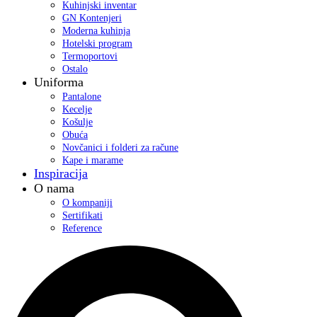
Kuhinjski inventar
GN Kontenjeri
Moderna kuhinja
Hotelski program
Termoportovi
Ostalo
Uniforma
Pantalone
Kecelje
Košulje
Obuća
Novčanici i folderi za račune
Kape i marame
Inspiracija
O nama
O kompaniji
Sertifikati
Reference