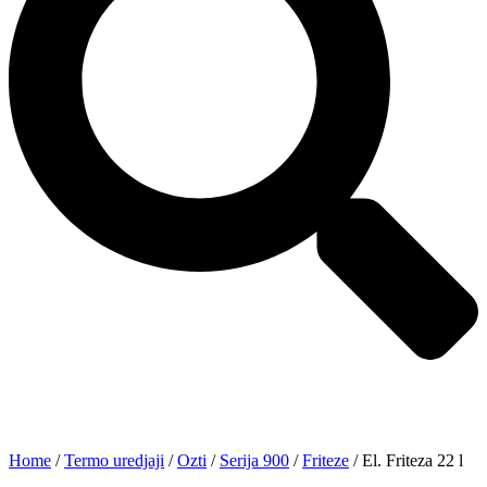
Home
/
Termo uredjaji
/
Ozti
/
Serija 900
/
Friteze
/ El. Friteza 22 l