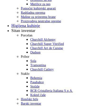
Mutilice za nes
Pomoćni kuhinjski aparati
Rashladna oprema
Mašine za pripremu hrane
Proizvodnja neutralne opreme
Higijena kuhinje
Sitan inventar
Porcelan
Churchill Alchemy
Churchill Super Vitrified
Churchill Art de Cuisine
Dudson
Pribor
Sola
Tramontina
Churchill Cutlery
Staklo
Bohemia
Pasabahce
Stolzle
RCR Cristalleria Italiana S.p.A.
Koktel čaše
Hotelski bife
Barski inventar