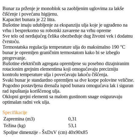
Bunar za prženje je monoblok sa zaobljenim uglovima za lakše
čišćenje i povećanu higijenu.
Kapacitet bunara je 22 litra.
Bušotine imaju udubljenje za ekspanziju ulja koje je ugrađeno na
vrhu i besprekorno su robotski zavarene na vrhu opreme
Sve telo od nerđajućeg čelika obezbeđuje dug životni vek i dodatnu
čvrstoću.
Termostatska regulacija temperature ulja do maksimalno 190 °C
bunar je opremljen graničnim termostatom kako bi se izbeglo
pregrevanje.
Bušotine električnih agregata opremljene su posebno dizajniranim
rotacionim grejnim elementima koji omogućavaju precizniju
kontrolu temperature ulja i povećavaju lakoću čišćenja.
Svaki bunar je standardno opremljen sa dve korpe polovine veličine.
Pogodno postavljena drenaža ispod bunara omogućava lak i siguran
rad ispuštanja korišćenog ulja.
Oklopni grejni elementi sa malom gustinom snage osiguravaju
optimalan radni vek ulja.
Specifikacije
Zapremina (m3)
0,31
Težina (kg)
53,1
Spoljne dimenzije - ŠxDxV (cm)
40x90x85