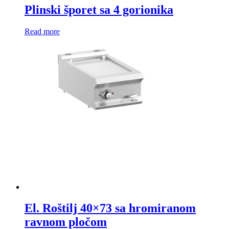
Plinski šporet sa 4 gorionika
Read more
El. Roštilj 40×73 sa hromiranom
ravnom pločom