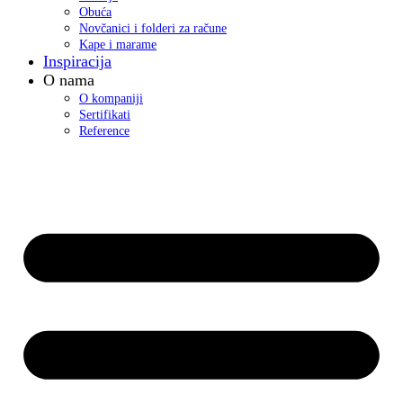
Obuća
Novčanici i folderi za račune
Kape i marame
Inspiracija
O nama
O kompaniji
Sertifikati
Reference