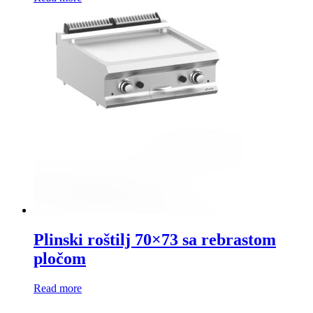
Plinski roštilj 70×73 sa rebrastom
pločom
Read more