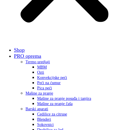
Shop
PRO oprema
Termo uredjaji
MBM
Ozti
Konvekcijske peći
Peći na ćumur
Pica peći
Mašine za pranje
Mašine za pranje posuđa i tanjira
Mašine za pranje čaša
Barski aparati
Cedilice za citruse
Blenderi
Sokovnici
Drobilice za led