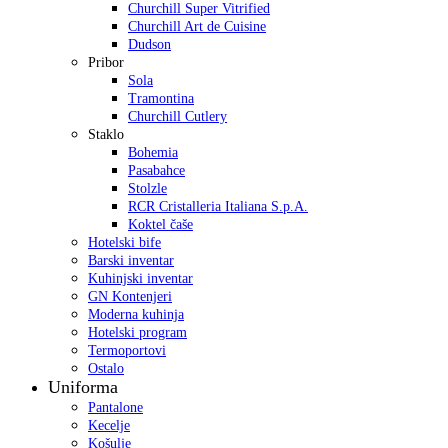
Churchill Super Vitrified
Churchill Art de Cuisine
Dudson
Pribor
Sola
Tramontina
Churchill Cutlery
Staklo
Bohemia
Pasabahce
Stolzle
RCR Cristalleria Italiana S.p.A.
Koktel čaše
Hotelski bife
Barski inventar
Kuhinjski inventar
GN Kontenjeri
Moderna kuhinja
Hotelski program
Termoportovi
Ostalo
Uniforma
Pantalone
Kecelje
Košulje