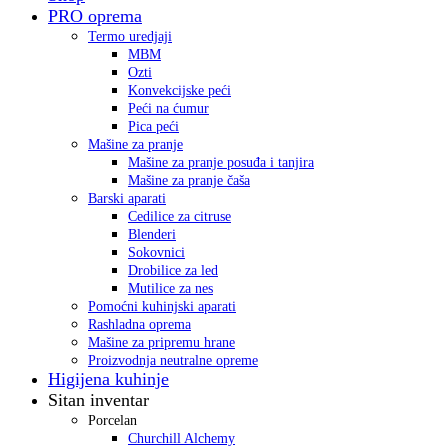
PRO oprema
Termo uredjaji
MBM
Ozti
Konvekcijske peći
Peći na ćumur
Pica peći
Mašine za pranje
Mašine za pranje posuđa i tanjira
Mašine za pranje čaša
Barski aparati
Cedilice za citruse
Blenderi
Sokovnici
Drobilice za led
Mutilice za nes
Pomoćni kuhinjski aparati
Rashladna oprema
Mašine za pripremu hrane
Proizvodnja neutralne opreme
Higijena kuhinje
Sitan inventar
Porcelan
Churchill Alchemy