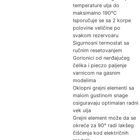
temperature ulja do
maksimalno 190°C
Isporučuje se sa 2 korpe
polovine veličine po
svakom rezervoaru
Sigurnosni termostat sa
ručnim resetovanjem
Gorionici od nerđajućeg
čelika i pieczo paljenje
varnicom na gasnim
modelima
Oklopni grejni elementi sa
malom gustinom snage
osiguravaju optimalan radni
vek ulja
Grejni element može da se
okreće za 90° radi lakšeg
čišćenja kod električnih