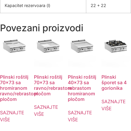
Kapacitet rezervoara (l)
22 + 22
Povezani proizvodi
Plinski roštilj
Plinski roštilj
Plinski roštilj
Plinski
70×73 sa
70×73 sa
40×73 sa
šporet sa 4
hromiranom
ravno/rebrastom
rebrastom
gorionika
ravno/rebrastom
pločom
hromiranom
pločom
pločom
SAZNAJTE
SAZNAJTE
VIŠE
SAZNAJTE
SAZNAJTE
VIŠE
VIŠE
VIŠE