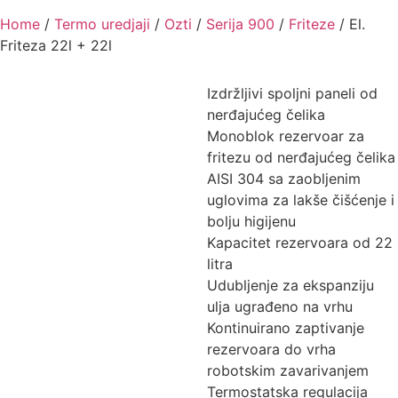
Home
/
Termo uredjaji
/
Ozti
/
Serija 900
/
Friteze
/ El.
Friteza 22l + 22l
Izdržljivi spoljni paneli od
nerđajućeg čelika
Monoblok rezervoar za
fritezu od nerđajućeg čelika
AISI 304 sa zaobljenim
uglovima za lakše čišćenje i
bolju higijenu
Kapacitet rezervoara od 22
litra
Udubljenje za ekspanziju
ulja ugrađeno na vrhu
Kontinuirano zaptivanje
rezervoara do vrha
robotskim zavarivanjem
Termostatska regulacija