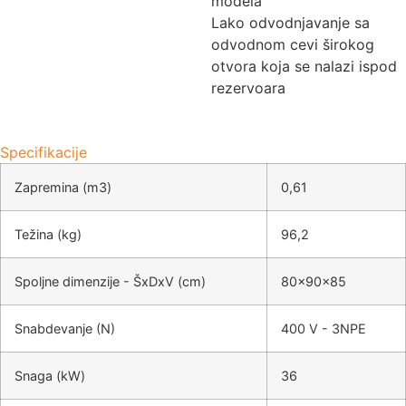
modela
Lako odvodnjavanje sa
odvodnom cevi širokog
otvora koja se nalazi ispod
rezervoara
Specifikacije
Zapremina (m3)
0,61
Težina (kg)
96,2
Spoljne dimenzije - ŠxDxV (cm)
80x90x85
Snabdevanje (N)
400 V - 3NPE
Snaga (kW)
36