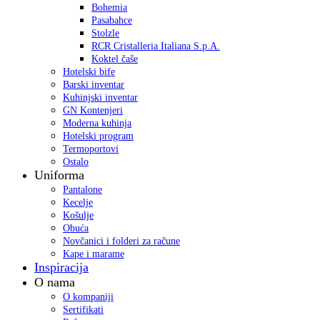
Bohemia
Pasabahce
Stolzle
RCR Cristalleria Italiana S.p.A.
Koktel čaše
Hotelski bife
Barski inventar
Kuhinjski inventar
GN Kontenjeri
Moderna kuhinja
Hotelski program
Termoportovi
Ostalo
Uniforma
Pantalone
Kecelje
Košulje
Obuća
Novčanici i folderi za račune
Kape i marame
Inspiracija
O nama
O kompaniji
Sertifikati