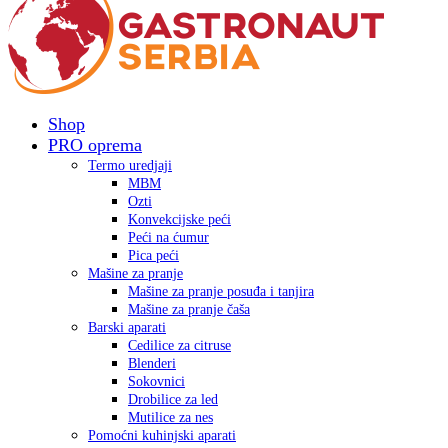
Shop
PRO oprema
Termo uredjaji
MBM
Ozti
Konvekcijske peći
Peći na ćumur
Pica peći
Mašine za pranje
Mašine za pranje posuđa i tanjira
Mašine za pranje čaša
Barski aparati
Cedilice za citruse
Blenderi
Sokovnici
Drobilice za led
Mutilice za nes
Pomoćni kuhinjski aparati