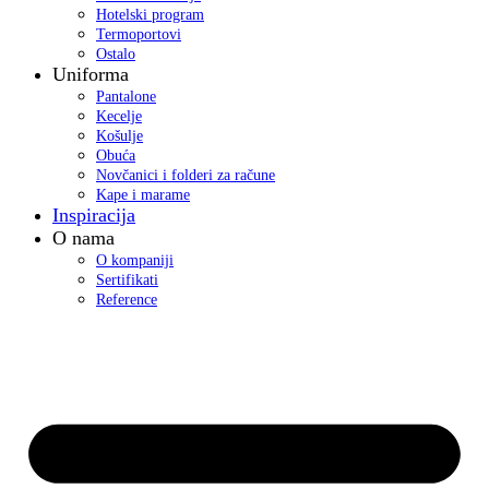
Hotelski program
Termoportovi
Ostalo
Uniforma
Pantalone
Kecelje
Košulje
Obuća
Novčanici i folderi za račune
Kape i marame
Inspiracija
O nama
O kompaniji
Sertifikati
Reference