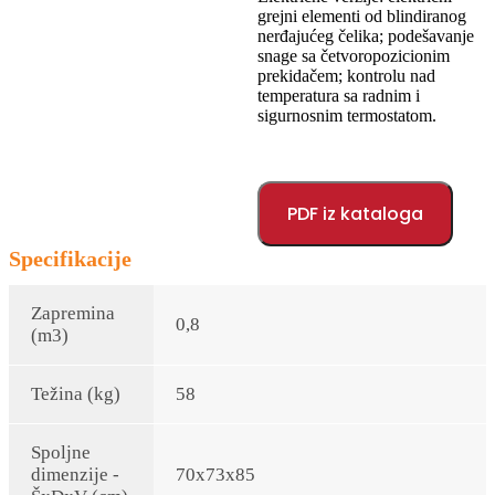
grejni elementi od blindiranog
nerđajućeg čelika; podešavanje
snage sa četvoropozicionim
prekidačem; kontrolu nad
temperatura sa radnim i
sigurnosnim termostatom.
PDF iz kataloga
Specifikacije
Zapremina
0,8
(m3)
Težina (kg)
58
Spoljne
dimenzije -
70x73x85