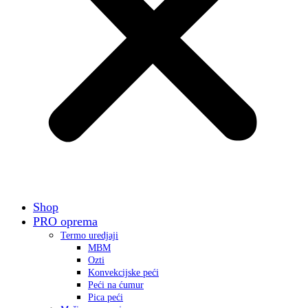
Shop
PRO oprema
Termo uredjaji
MBM
Ozti
Konvekcijske peći
Peći na ćumur
Pica peći