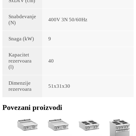
ŠxDxV (cm)
Snabdevanje
400V 3N 50/60Hz
(N)
Snaga (kW)
9
Kapacitet
rezervoara
40
(l)
Dimenzije
51x31x30
rezervoara
Povezani proizvodi