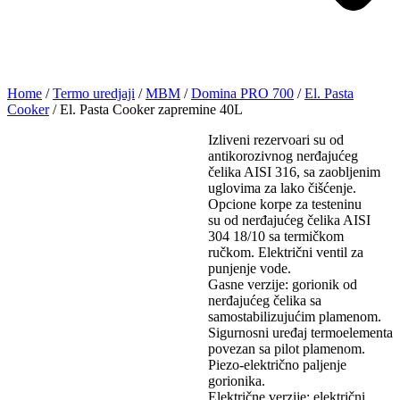
Home
/
Termo uredjaji
/
MBM
/
Domina PRO 700
/
El. Pasta
Cooker
/ El. Pasta Cooker zapremine 40L
Izliveni rezervoari su od
antikorozivnog nerđajućeg
čelika AISI 316, sa zaobljenim
uglovima za lako čišćenje.
Opcione korpe za testeninu
su od nerđajućeg čelika AISI
304 18/10 sa termičkom
ručkom. Električni ventil za
punjenje vode.
Gasne verzije: gorionik od
nerđajućeg čelika sa
samostabilizujućim plamenom.
Sigurnosni uređaj termoelementa
povezan sa pilot plamenom.
Piezo-električno paljenje
gorionika.
Električne verzije: električni