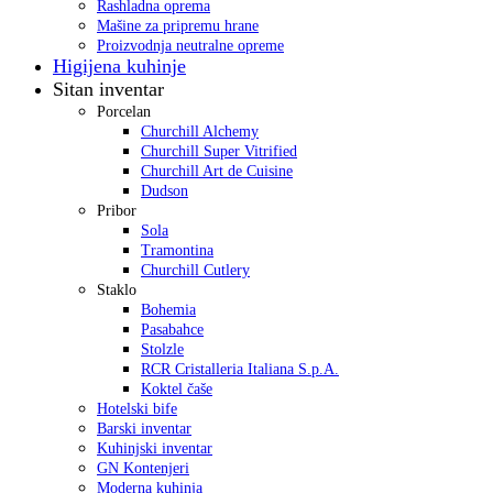
Rashladna oprema
Mašine za pripremu hrane
Proizvodnja neutralne opreme
Higijena kuhinje
Sitan inventar
Porcelan
Churchill Alchemy
Churchill Super Vitrified
Churchill Art de Cuisine
Dudson
Pribor
Sola
Tramontina
Churchill Cutlery
Staklo
Bohemia
Pasabahce
Stolzle
RCR Cristalleria Italiana S.p.A.
Koktel čaše
Hotelski bife
Barski inventar
Kuhinjski inventar
GN Kontenjeri
Moderna kuhinja