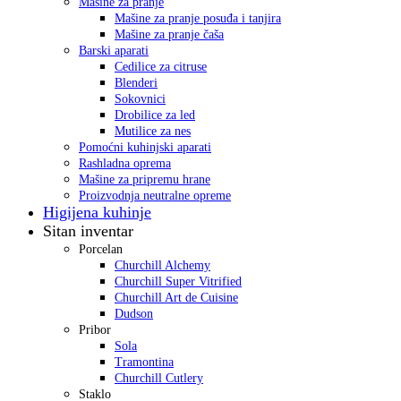
Mašine za pranje
Mašine za pranje posuđa i tanjira
Mašine za pranje čaša
Barski aparati
Cedilice za citruse
Blenderi
Sokovnici
Drobilice za led
Mutilice za nes
Pomoćni kuhinjski aparati
Rashladna oprema
Mašine za pripremu hrane
Proizvodnja neutralne opreme
Higijena kuhinje
Sitan inventar
Porcelan
Churchill Alchemy
Churchill Super Vitrified
Churchill Art de Cuisine
Dudson
Pribor
Sola
Tramontina
Churchill Cutlery
Staklo