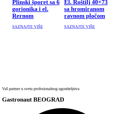
Plinski šporet sa 6
El. Roštilj 40×73
gorionika i el.
sa hromiranom
Rernom
ravnom pločom
SAZNAJTE VIŠE
SAZNAJTE VIŠE
Vaš partner u svetu profesionalnog ugostiteljstva
Gastronaut BEOGRAD