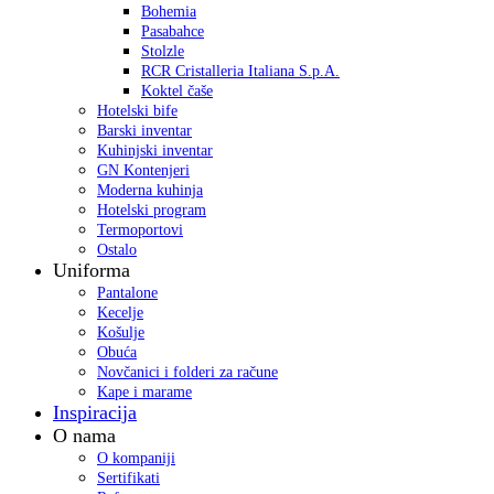
Bohemia
Pasabahce
Stolzle
RCR Cristalleria Italiana S.p.A.
Koktel čaše
Hotelski bife
Barski inventar
Kuhinjski inventar
GN Kontenjeri
Moderna kuhinja
Hotelski program
Termoportovi
Ostalo
Uniforma
Pantalone
Kecelje
Košulje
Obuća
Novčanici i folderi za račune
Kape i marame
Inspiracija
O nama
O kompaniji
Sertifikati