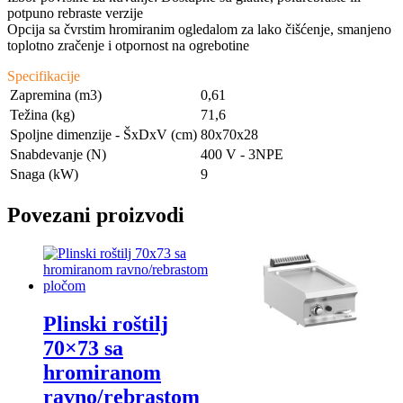
potpuno rebraste verzije
Opcija sa čvrstim hromiranim ogledalom za lako čišćenje, smanjeno
toplotno zračenje i otpornost na ogrebotine
Specifikacije
Zapremina (m3)
0,61
Težina (kg)
71,6
Spoljne dimenzije - ŠxDxV (cm)
80x70x28
Snabdevanje (N)
400 V - 3NPE
Snaga (kW)
9
Povezani proizvodi
Plinski roštilj
70×73 sa
hromiranom
ravno/rebrastom