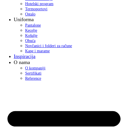
Hotelski program
Termoportovi
Ostalo
Uniforma
Pantalone
Kecelje
Košulje
Obuća
Novčanici i folderi za račune
Kape i marame
Inspiracija
O nama
O kompaniji
Sertifikati
Reference