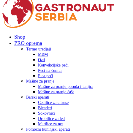
Shop
PRO oprema
Termo uredjaji
MBM
Ozti
Konvekcijske peći
Peći na ćumur
Pica peći
Mašine za pranje
Mašine za pranje posuđa i tanjira
Mašine za pranje čaša
Barski aparati
Cedilice za citruse
Blenderi
Sokovnici
Drobilice za led
Mutilice za nes
Pomoćni kuhinjski aparati