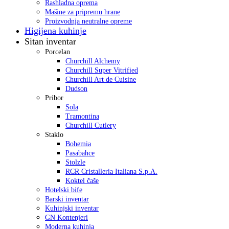
Rashladna oprema
Mašine za pripremu hrane
Proizvodnja neutralne opreme
Higijena kuhinje
Sitan inventar
Porcelan
Churchill Alchemy
Churchill Super Vitrified
Churchill Art de Cuisine
Dudson
Pribor
Sola
Tramontina
Churchill Cutlery
Staklo
Bohemia
Pasabahce
Stolzle
RCR Cristalleria Italiana S.p.A.
Koktel čaše
Hotelski bife
Barski inventar
Kuhinjski inventar
GN Kontenjeri
Moderna kuhinja