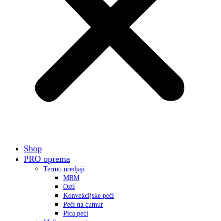
Shop
PRO oprema
Termo uredjaji
MBM
Ozti
Konvekcijske peći
Peći na ćumur
Pica peći