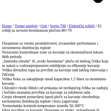
Home
/
Termo uredjaji
/
Ozti
/
Serija 700
/
Električni roštilji
/ El.
roštilj sa ravnom hromiranom pločom 80×70
Dizajniran za visoku produktivnost, izvanredne performanse i
ravnomernu distribuciju toplote
Nezavisno kontrolisane zone za kuvanje za ekonomičnost tokom
tihih perioda
„Satenska obrada“ ili „tvrdo hromirana“ ploča od mekog čelika koja
se nalazi u vodonepropusnom udubljenju za efikasnije kuvanje
Velika drenažna rupa na površini za kuvanje radi lakšeg rukovanja i
čišćenja
Velika fioka za sakupljanje masti kapaciteta 1,5 litara za nesmetano
kuvanje
Uklonjivi visoki štitnici od prskanja od nerđajućeg čelika na zadnjoj
i bočnim stranama površine za kuvanje za udobnost rada
Grejni elementi postavljeni ispod ploče za kuvanje obezbeđuju
ravnomernu distribuciju toplote i brzo zagrevanje
Termostatska kontrola temperature između 50-300°C
Izbor površine za kuvanje: Dostupne su glatke, polurebraste ili