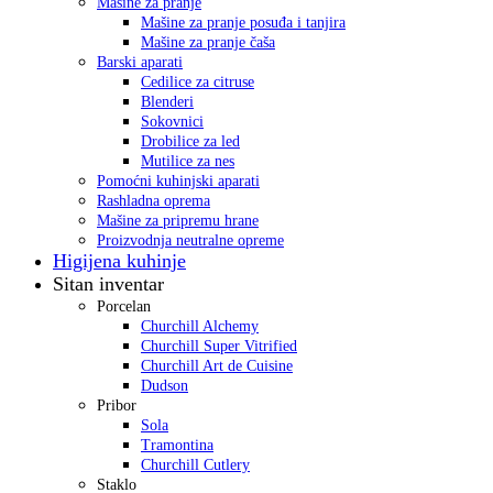
Mašine za pranje
Mašine za pranje posuđa i tanjira
Mašine za pranje čaša
Barski aparati
Cedilice za citruse
Blenderi
Sokovnici
Drobilice za led
Mutilice za nes
Pomoćni kuhinjski aparati
Rashladna oprema
Mašine za pripremu hrane
Proizvodnja neutralne opreme
Higijena kuhinje
Sitan inventar
Porcelan
Churchill Alchemy
Churchill Super Vitrified
Churchill Art de Cuisine
Dudson
Pribor
Sola
Tramontina
Churchill Cutlery
Staklo