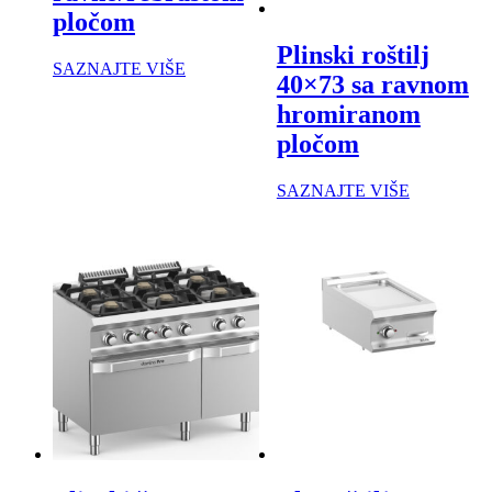
pločom
Plinski roštilj
SAZNAJTE VIŠE
40×73 sa ravnom
hromiranom
pločom
SAZNAJTE VIŠE