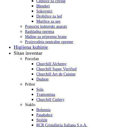
Cedilice za citruse
Blenderi
Sokovnici
Drobilice za led
Mutilice za nes
Pomoćni kuhinjski aparati
Rashladna oprema
Mašine za pripremu hrane
Proizvodnja neutralne opreme
Higijena kuhinje
Sitan inventar
Porcelan
Churchill Alchemy
Churchill Super Vitrified
Churchill Art de Cuisine
Dudson
Pribor
Sola
Tramontina
Churchill Cutlery
Staklo
Bohemia
Pasabahce
Stolzle
RCR Cristalleria Italiana S.p.A.