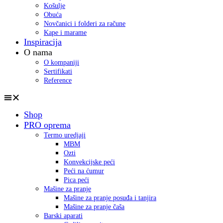
Košulje
Obuća
Novčanici i folderi za račune
Kape i marame
Inspiracija
O nama
O kompaniji
Sertifikati
Reference
Shop
PRO oprema
Termo uredjaji
MBM
Ozti
Konvekcijske peći
Peći na ćumur
Pica peći
Mašine za pranje
Mašine za pranje posuđa i tanjira
Mašine za pranje čaša
Barski aparati