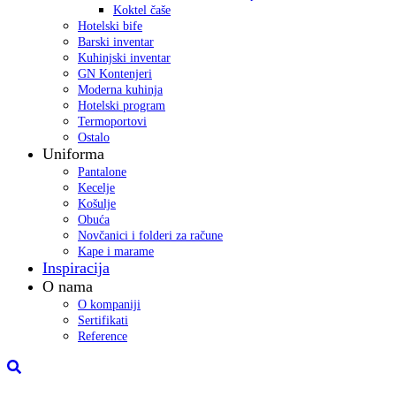
Koktel čaše
Hotelski bife
Barski inventar
Kuhinjski inventar
GN Kontenjeri
Moderna kuhinja
Hotelski program
Termoportovi
Ostalo
Uniforma
Pantalone
Kecelje
Košulje
Obuća
Novčanici i folderi za račune
Kape i marame
Inspiracija
O nama
O kompaniji
Sertifikati
Reference