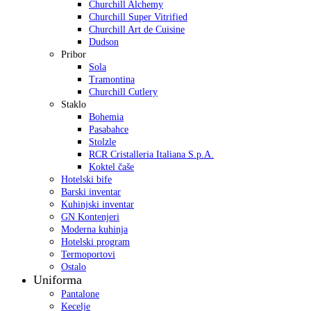
Churchill Alchemy
Churchill Super Vitrified
Churchill Art de Cuisine
Dudson
Pribor
Sola
Tramontina
Churchill Cutlery
Staklo
Bohemia
Pasabahce
Stolzle
RCR Cristalleria Italiana S.p.A.
Koktel čaše
Hotelski bife
Barski inventar
Kuhinjski inventar
GN Kontenjeri
Moderna kuhinja
Hotelski program
Termoportovi
Ostalo
Uniforma
Pantalone
Kecelje