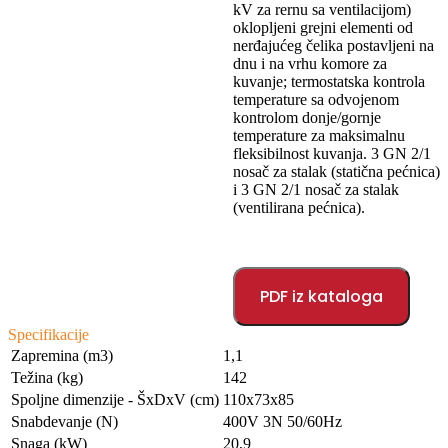
kV za rernu sa ventilacijom)
oklopljeni grejni elementi od
nerđajućeg čelika postavljeni na
dnu i na vrhu komore za
kuvanje; termostatska kontrola
temperature sa odvojenom
kontrolom donje/gornje
temperature za maksimalnu
fleksibilnost kuvanja. 3 GN 2/1
nosač za stalak (statična pećnica)
i 3 GN 2/1 nosač za stalak
(ventilirana pećnica).
PDF iz kataloga
Specifikacije
Zapremina (m3)
1,1
Težina (kg)
142
Spoljne dimenzije - ŠxDxV (cm)
110x73x85
Snabdevanje (N)
400V 3N 50/60Hz
Snaga (kW)
20,9