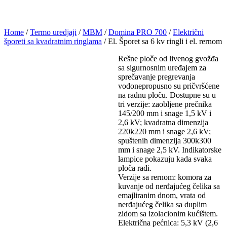
Home
/
Termo uredjaji
/
MBM
/
Domina PRO 700
/
Električni
šporeti sa kvadratnim ringlama
/ El. Šporet sa 6 kv ringli i el. rernom
Rešne ploče od livenog gvožđa
sa sigurnosnim uređajem za
sprečavanje pregrevanja
vodonepropusno su pričvršćene
na radnu ploču. Dostupne su u
tri verzije: zaobljene prečnika
145/200 mm i snage 1,5 kV i
2,6 kV; kvadratna dimenzija
220k220 mm i snage 2,6 kV;
spuštenih dimenzija 300k300
mm i snage 2,5 kV. Indikatorske
lampice pokazuju kada svaka
ploča radi.
Verzije sa rernom: komora za
kuvanje od nerđajućeg čelika sa
emajliranim dnom, vrata od
nerđajućeg čelika sa duplim
zidom sa izolacionim kućištem.
Električna pećnica: 5,3 kV (2,6