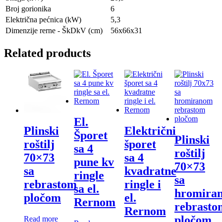
Broj gorionika
6
Električna pećnica (kW)
5,3
Dimenzije rerne - ŠkDkV (cm)
56x66x31
Related products
El.
Električni
Plinski
Šporet
Plinski
šporet
roštilj
sa 4
roštilj
sa 4
70×73
pune kv
70×73
kvadratne
sa
ringle
sa
ringle i
rebrastom
sa el.
hromira
el.
pločom
Rernom
rebrasto
Rernom
pločom
Read more