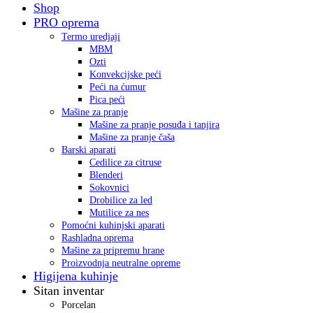
Shop
PRO oprema
Termo uredjaji
MBM
Ozti
Konvekcijske peći
Peći na ćumur
Pica peći
Mašine za pranje
Mašine za pranje posuđa i tanjira
Mašine za pranje čaša
Barski aparati
Cedilice za citruse
Blenderi
Sokovnici
Drobilice za led
Mutilice za nes
Pomoćni kuhinjski aparati
Rashladna oprema
Mašine za pripremu hrane
Proizvodnja neutralne opreme
Higijena kuhinje
Sitan inventar
Porcelan