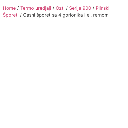
Home
/
Termo uredjaji
/
Ozti
/
Serija 900
/
Plinski
Šporeti
/ Gasni šporet sa 4 gorionika I el. rernom