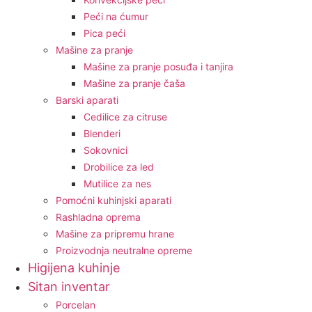
Peći na ćumur
Pica peći
Mašine za pranje
Mašine za pranje posuđa i tanjira
Mašine za pranje čaša
Barski aparati
Cedilice za citruse
Blenderi
Sokovnici
Drobilice za led
Mutilice za nes
Pomoćni kuhinjski aparati
Rashladna oprema
Mašine za pripremu hrane
Proizvodnja neutralne opreme
Higijena kuhinje
Sitan inventar
Porcelan