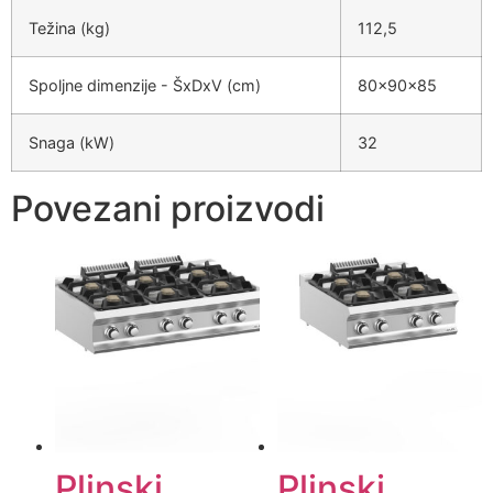
Težina (kg)
112,5
Spoljne dimenzije - ŠxDxV (cm)
80x90x85
Snaga (kW)
32
Povezani proizvodi
Plinski
Plinski