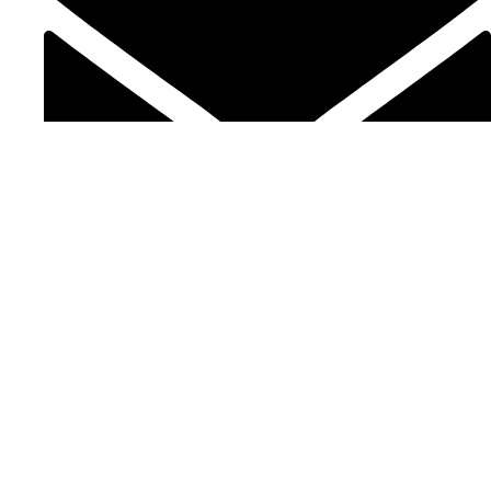
office@gastronaut.rs
O kompaniji
O nama
Sertifikati