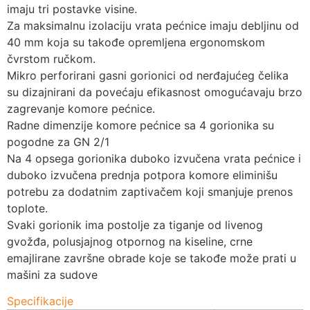
imaju tri postavke visine.
Za maksimalnu izolaciju vrata pećnice imaju debljinu od
40 mm koja su takođe opremljena ergonomskom
čvrstom ručkom.
Mikro perforirani gasni gorionici od nerđajućeg čelika
su dizajnirani da povećaju efikasnost omogućavaju brzo
zagrevanje komore pećnice.
Radne dimenzije komore pećnice sa 4 gorionika su
pogodne za GN 2/1
Na 4 opsega gorionika duboko izvučena vrata pećnice i
duboko izvučena prednja potpora komore eliminišu
potrebu za dodatnim zaptivačem koji smanjuje prenos
toplote.
Svaki gorionik ima postolje za tiganje od livenog
gvožđa, polusjajnog otpornog na kiseline, crne
emajlirane završne obrade koje se takođe može prati u
mašini za sudove
Specifikacije