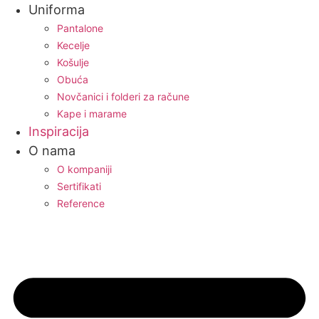
Uniforma
Pantalone
Kecelje
Košulje
Obuća
Novčanici i folderi za račune
Kape i marame
Inspiracija
O nama
O kompaniji
Sertifikati
Reference