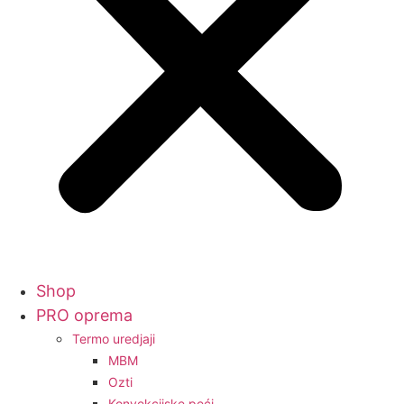
Shop
PRO oprema
Termo uredjaji
MBM
Ozti
Konvekcijske peći