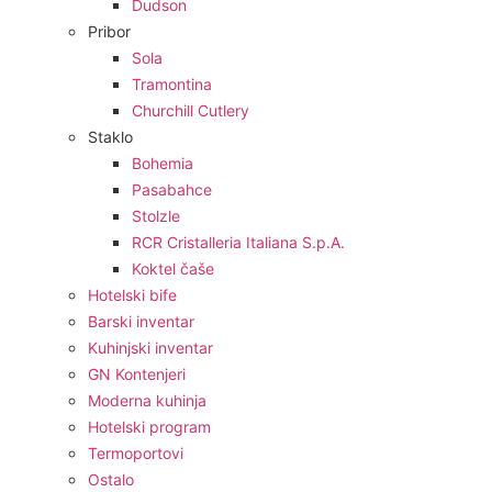
Dudson
Pribor
Sola
Tramontina
Churchill Cutlery
Staklo
Bohemia
Pasabahce
Stolzle
RCR Cristalleria Italiana S.p.A.
Koktel čaše
Hotelski bife
Barski inventar
Kuhinjski inventar
GN Kontenjeri
Moderna kuhinja
Hotelski program
Termoportovi
Ostalo