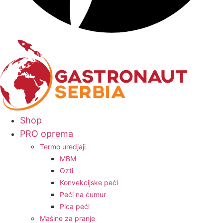
Shop
PRO oprema
Termo uredjaji
MBM
Ozti
Konvekcijske peći
Peći na ćumur
Pica peći
Mašine za pranje