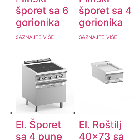
šporet sa 6
šporet sa 4
gorionika
gorionika
SAZNAJTE VIŠE
SAZNAJTE VIŠE
El. Šporet
El. Roštilj
sa 4 pune
40×73 sa