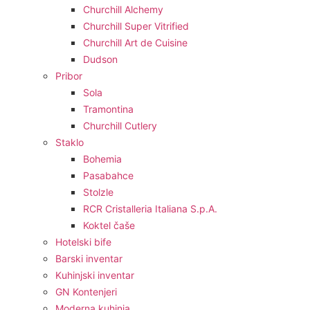
Churchill Alchemy
Churchill Super Vitrified
Churchill Art de Cuisine
Dudson
Pribor
Sola
Tramontina
Churchill Cutlery
Staklo
Bohemia
Pasabahce
Stolzle
RCR Cristalleria Italiana S.p.A.
Koktel čaše
Hotelski bife
Barski inventar
Kuhinjski inventar
GN Kontenjeri
Moderna kuhinja