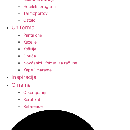
Hotelski program
Termoportovi
Ostalo
Uniforma
Pantalone
Kecelje
Košulje
Obuća
Novčanici i folderi za račune
Kape i marame
Inspiracija
O nama
O kompaniji
Sertifikati
Reference