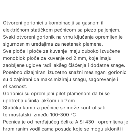
Otvoreni gorionici u kombinaciji sa gasnom ili
električnom statičkom pećnicom sa piezo paljenjem.
Svaki otvoreni gorionik na vrhu ključanja opremljen je
sigurnosnim uređajima za nestanak plamena.
Sve ploče i ploče za kuvanje imaju duboko izvučene
monoblok ploče za kuvanje od 2 mm, koje imaju
zaobljene uglove radi lakšeg čišćenja i dodatne snage.
Posebno dizajnirani izuzetno snažni mesingani gorionici
su dizajnirani da maksimiziraju snagu, sagorevanje i
efikasnost.
Gorionici su opremljeni pilot plamenom da bi se
upotreba učinila lakšom i bržom.
Statička komora pećnice se može kontrolisati
termostatski između 100-300 °C
Pećnica je od nerđajućeg čelika AISI 430 i opremljena je
hromiranim vodilicama posuda koje se mogu ukloniti i