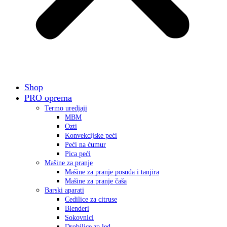
Shop
PRO oprema
Termo uredjaji
MBM
Ozti
Konvekcijske peći
Peći na ćumur
Pica peći
Mašine za pranje
Mašine za pranje posuđa i tanjira
Mašine za pranje čaša
Barski aparati
Cedilice za citruse
Blenderi
Sokovnici
Drobilice za led