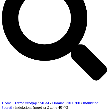
Home
/
Termo uredjaji
/
MBM
/
Domina PRO 700
/
Indukcioni
šporeti
/ Indukcioni šporet sa 2 zone 40×73