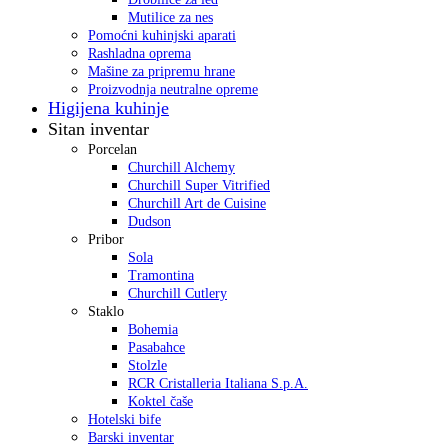
Mutilice za nes
Pomoćni kuhinjski aparati
Rashladna oprema
Mašine za pripremu hrane
Proizvodnja neutralne opreme
Higijena kuhinje
Sitan inventar
Porcelan
Churchill Alchemy
Churchill Super Vitrified
Churchill Art de Cuisine
Dudson
Pribor
Sola
Tramontina
Churchill Cutlery
Staklo
Bohemia
Pasabahce
Stolzle
RCR Cristalleria Italiana S.p.A.
Koktel čaše
Hotelski bife
Barski inventar