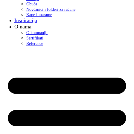
Obuća
Novčanici i folderi za račune
Kape i marame
Inspiracija
O nama
O kompaniji
Sertifikati
Reference