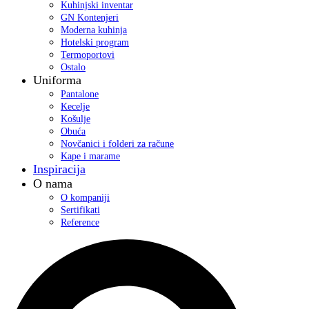
Kuhinjski inventar
GN Kontenjeri
Moderna kuhinja
Hotelski program
Termoportovi
Ostalo
Uniforma
Pantalone
Kecelje
Košulje
Obuća
Novčanici i folderi za račune
Kape i marame
Inspiracija
O nama
O kompaniji
Sertifikati
Reference