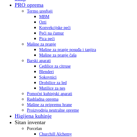
PRO oprema
Termo uredjaji
MBM
Ozti
Konvekcijske peći
Peći na ćumur
Pica peći
Mašine za pranje
Mašine za pranje posuđa i tanjira
Mašine za pranje čaša
Barski aparati
Cedilice za citruse
Blenderi
Sokovnici
Drobilice za led
Mutilice za nes
Pomoćni kuhinjski aparati
Rashladna oprema
Mašine za pripremu hrane
Proizvodnja neutralne opreme
Higijena kuhinje
Sitan inventar
Porcelan
Churchill Alchemy