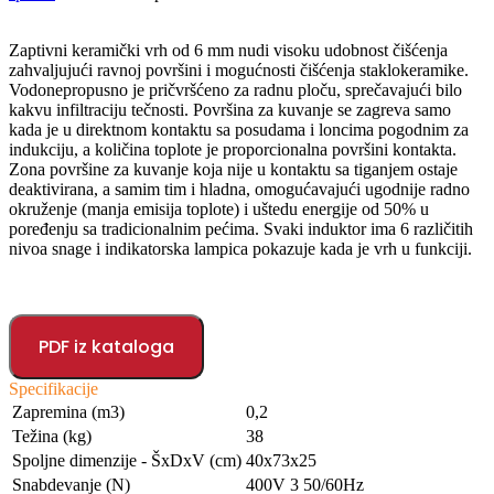
Zaptivni keramički vrh od 6 mm nudi visoku udobnost čišćenja
zahvaljujući ravnoj površini i mogućnosti čišćenja staklokeramike.
Vodonepropusno je pričvršćeno za radnu ploču, sprečavajući bilo
kakvu infiltraciju tečnosti. Površina za kuvanje se zagreva samo
kada je u direktnom kontaktu sa posudama i loncima pogodnim za
indukciju, a količina toplote je proporcionalna površini kontakta.
Zona površine za kuvanje koja nije u kontaktu sa tiganjem ostaje
deaktivirana, a samim tim i hladna, omogućavajući ugodnije radno
okruženje (manja emisija toplote) i uštedu energije od 50% u
poređenju sa tradicionalnim pećima. Svaki induktor ima 6 različitih
nivoa snage i indikatorska lampica pokazuje kada je vrh u funkciji.
PDF iz kataloga
Specifikacije
Zapremina (m3)
0,2
Težina (kg)
38
Spoljne dimenzije - ŠxDxV (cm)
40x73x25
Snabdevanje (N)
400V 3 50/60Hz