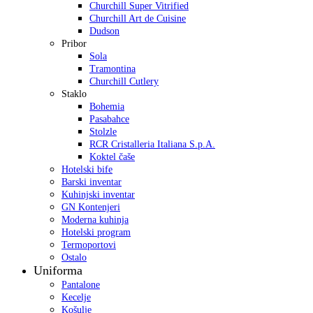
Churchill Super Vitrified
Churchill Art de Cuisine
Dudson
Pribor
Sola
Tramontina
Churchill Cutlery
Staklo
Bohemia
Pasabahce
Stolzle
RCR Cristalleria Italiana S.p.A.
Koktel čaše
Hotelski bife
Barski inventar
Kuhinjski inventar
GN Kontenjeri
Moderna kuhinja
Hotelski program
Termoportovi
Ostalo
Uniforma
Pantalone
Kecelje
Košulje