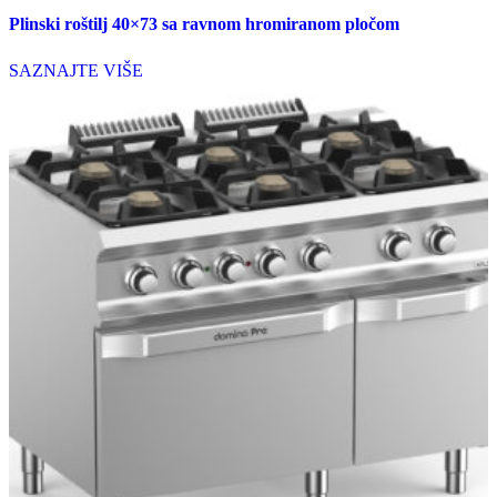
Plinski roštilj 40×73 sa ravnom hromiranom pločom
SAZNAJTE VIŠE