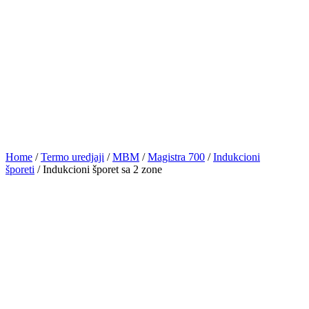
Home
/
Termo uredjaji
/
MBM
/
Magistra 700
/
Indukcioni
šporeti
/ Indukcioni šporet sa 2 zone