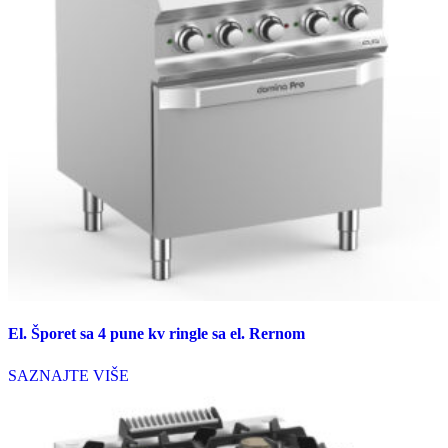
El. Šporet sa 4 pune kv ringle sa el. Rernom
SAZNAJTE VIŠE