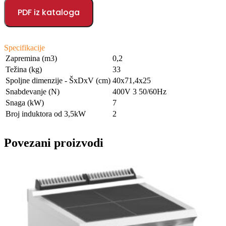
PDF iz kataloga
Specifikacije
Zapremina (m3)
0,2
Težina (kg)
33
Spoljne dimenzije - ŠxDxV (cm)
40x71,4x25
Snabdevanje (N)
400V 3 50/60Hz
Snaga (kW)
7
Broj induktora od 3,5kW
2
Povezani proizvodi