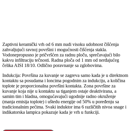
Zaptivni keramički vrh od 6 mm nudi visoku udobnost čišćenja
zahvaljujući ravnoj površini i mogućnosti čišćenja stakla.
Vodonepropusno je pričvršćen za radnu ploču, sprečavajući bilo
kakvu infiltraciju tečnosti. Radna ploča od 1 mm od nerđajućeg
čelika AISI 18/10. Odlično poravnanje sa zglobovima.
Indukcija: Površina za kuvanje se zagreva samo kada je u direktnom
kontaktu sa posudama i loncima pogodnim za indukciju, a količina
toplote je proporcionalna površini kontakta. Zona površine za
kuvanje koja nije u kontaktu sa tiganjem ostaje deaktivirana, a
samim tim i hladna, omogućavajući ugodnije radno okruženje
(manja emisija toplote) i uštedu energije od 50% u poređenju sa
tradicionalnim pećima. Svaki induktor ima 6 različitih nivoa snage i
indikatorska lampica pokazuje kada je vrh u funkciji.