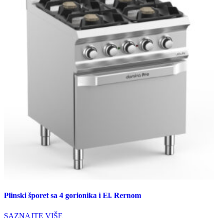
Plinski šporet sa 4 gorionika i El. Rernom
SAZNAJTE VIŠE