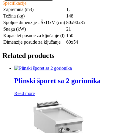
Specifikacije
Zapremina (m3)
1,1
Težina (kg)
148
Spoljne dimenzije - ŠxDxV (cm)
80x90x85
Snaga (kW)
21
Kapacitet posude za ključanje (l)
150
Dimenzije posude za ključanje
60x54
Related products
Plinski šporet sa 2 gorionika
Read more