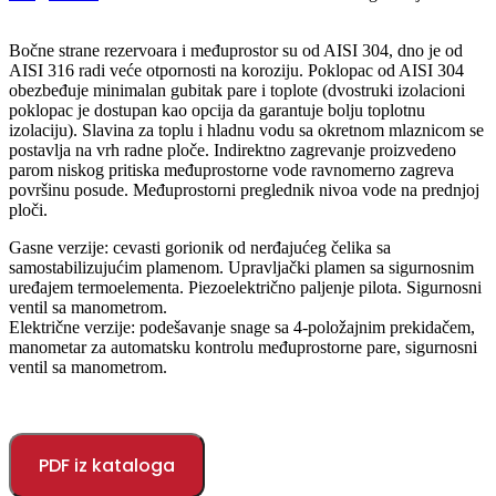
Bočne strane rezervoara i međuprostor su od AISI 304, dno je od
AISI 316 radi veće otpornosti na koroziju. Poklopac od AISI 304
obezbeđuje minimalan gubitak pare i toplote (dvostruki izolacioni
poklopac je dostupan kao opcija da garantuje bolju toplotnu
izolaciju). Slavina za toplu i hladnu vodu sa okretnom mlaznicom se
postavlja na vrh radne ploče. Indirektno zagrevanje proizvedeno
parom niskog pritiska međuprostorne vode ravnomerno zagreva
površinu posude. Međuprostorni preglednik nivoa vode na prednjoj
ploči.
Gasne verzije: cevasti gorionik od nerđajućeg čelika sa
samostabilizujućim plamenom. Upravljački plamen sa sigurnosnim
uređajem termoelementa. Piezoelektrično paljenje pilota. Sigurnosni
ventil sa manometrom.
Električne verzije: podešavanje snage sa 4-položajnim prekidačem,
manometar za automatsku kontrolu međuprostorne pare, sigurnosni
ventil sa manometrom.
PDF iz kataloga