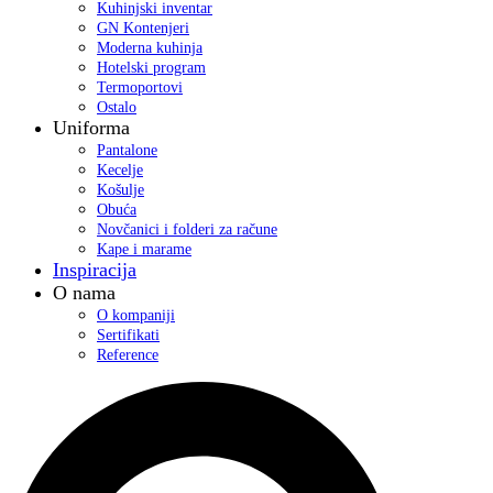
Kuhinjski inventar
GN Kontenjeri
Moderna kuhinja
Hotelski program
Termoportovi
Ostalo
Uniforma
Pantalone
Kecelje
Košulje
Obuća
Novčanici i folderi za račune
Kape i marame
Inspiracija
O nama
O kompaniji
Sertifikati
Reference