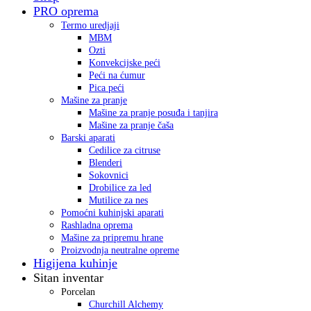
PRO oprema
Termo uredjaji
MBM
Ozti
Konvekcijske peći
Peći na ćumur
Pica peći
Mašine za pranje
Mašine za pranje posuđa i tanjira
Mašine za pranje čaša
Barski aparati
Cedilice za citruse
Blenderi
Sokovnici
Drobilice za led
Mutilice za nes
Pomoćni kuhinjski aparati
Rashladna oprema
Mašine za pripremu hrane
Proizvodnja neutralne opreme
Higijena kuhinje
Sitan inventar
Porcelan
Churchill Alchemy