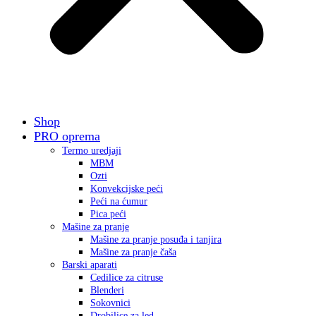
Shop
PRO oprema
Termo uredjaji
MBM
Ozti
Konvekcijske peći
Peći na ćumur
Pica peći
Mašine za pranje
Mašine za pranje posuđa i tanjira
Mašine za pranje čaša
Barski aparati
Cedilice za citruse
Blenderi
Sokovnici
Drobilice za led