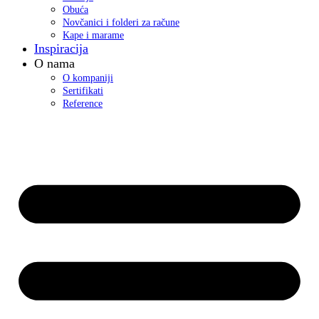
Obuća
Novčanici i folderi za račune
Kape i marame
Inspiracija
O nama
O kompaniji
Sertifikati
Reference