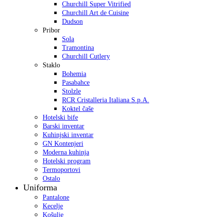
Churchill Super Vitrified
Churchill Art de Cuisine
Dudson
Pribor
Sola
Tramontina
Churchill Cutlery
Staklo
Bohemia
Pasabahce
Stolzle
RCR Cristalleria Italiana S.p.A.
Koktel čaše
Hotelski bife
Barski inventar
Kuhinjski inventar
GN Kontenjeri
Moderna kuhinja
Hotelski program
Termoportovi
Ostalo
Uniforma
Pantalone
Kecelje
Košulje