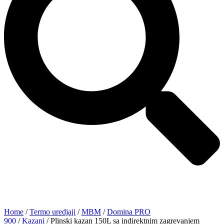
Home
/
Termo uredjaji
/
MBM
/
Domina PRO
900
/
Kazani
/ Plinski kazan 150L sa indirektnim zagrevanjem