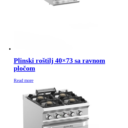
Plinski roštilj 40×73 sa ravnom
pločom
Read more