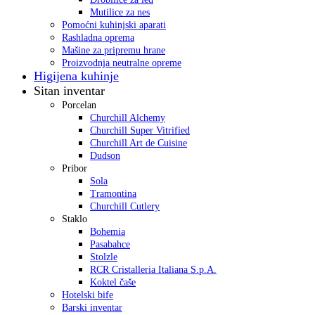
Mutilice za nes
Pomoćni kuhinjski aparati
Rashladna oprema
Mašine za pripremu hrane
Proizvodnja neutralne opreme
Higijena kuhinje
Sitan inventar
Porcelan
Churchill Alchemy
Churchill Super Vitrified
Churchill Art de Cuisine
Dudson
Pribor
Sola
Tramontina
Churchill Cutlery
Staklo
Bohemia
Pasabahce
Stolzle
RCR Cristalleria Italiana S.p.A.
Koktel čaše
Hotelski bife
Barski inventar