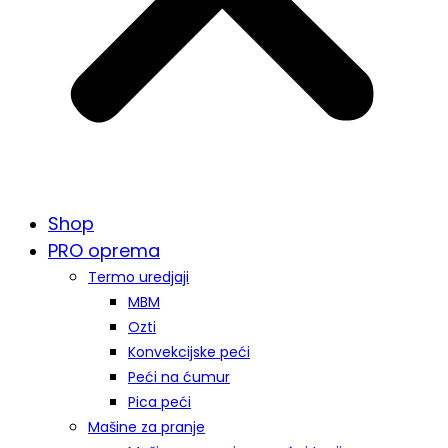
Shop
PRO oprema
Termo uredjaji
MBM
Ozti
Konvekcijske peći
Peći na ćumur
Pica peći
Mašine za pranje