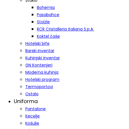
Staklo
Bohemia
Pasabahce
Stolzle
RCR Cristalleria Italiana S.p.A.
Koktel čaše
Hotelski bife
Barski inventar
Kuhinjski inventar
GN Kontenjeri
Moderna kuhinja
Hotelski program
Termoportovi
Ostalo
Uniforma
Pantalone
Kecelje
Košulje