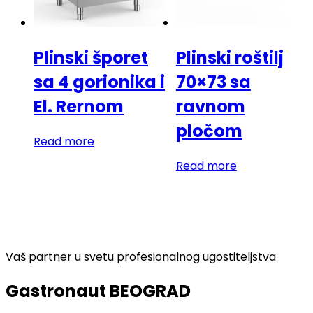
Plinski šporet
Plinski roštilj
sa 4 gorionika i
70×73 sa
El. Rernom
ravnom
pločom
Read more
Read more
Vaš partner u svetu profesionalnog ugostiteljstva
Gastronaut BEOGRAD