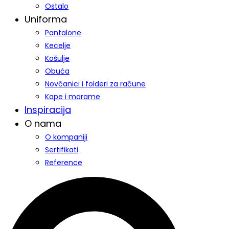
Ostalo
Uniforma
Pantalone
Kecelje
Košulje
Obuća
Novčanici i folderi za račune
Kape i marame
Inspiracija
O nama
O kompaniji
Sertifikati
Reference