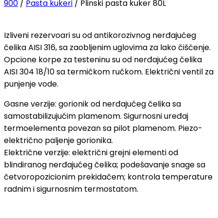
900
/
Pasta kukeri
/ Plinski pasta kuker 80L
Izliveni rezervoari su od antikorozivnog nerđajućeg
čelika AISI 316, sa zaobljenim uglovima za lako čišćenje.
Opcione korpe za testeninu su od nerđajućeg čelika
AISI 304 18/10 sa termičkom ručkom. Električni ventil za
punjenje vode.
Gasne verzije: gorionik od nerđajućeg čelika sa
samostabilizujućim plamenom. Sigurnosni uređaj
termoelementa povezan sa pilot plamenom. Piezo-
električno paljenje gorionika.
Električne verzije: električni grejni elementi od
blindiranog nerđajućeg čelika; podešavanje snage sa
četvoropozicionim prekidačem; kontrola temperature
radnim i sigurnosnim termostatom.