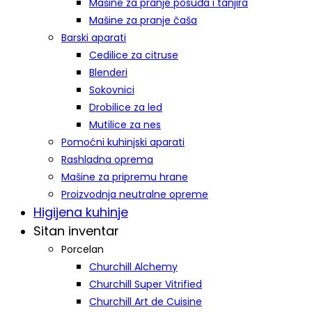
Mašine za pranje posuđa i tanjira
Mašine za pranje čaša
Barski aparati
Cedilice za citruse
Blenderi
Sokovnici
Drobilice za led
Mutilice za nes
Pomoćni kuhinjski aparati
Rashladna oprema
Mašine za pripremu hrane
Proizvodnja neutralne opreme
Higijena kuhinje
Sitan inventar
Porcelan
Churchill Alchemy
Churchill Super Vitrified
Churchill Art de Cuisine