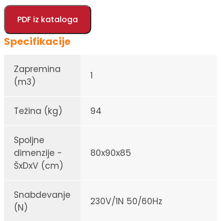
PDF iz kataloga
Specifikacije
Zapremina
1
(m3)
Težina (kg)
94
Spoljne
dimenzije -
80x90x85
ŠxDxV (cm)
Snabdevanje
230V/1N 50/60Hz
(N)