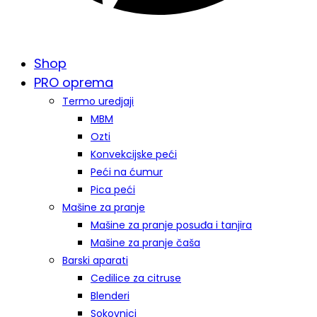
Shop
PRO oprema
Termo uredjaji
MBM
Ozti
Konvekcijske peći
Peći na ćumur
Pica peći
Mašine za pranje
Mašine za pranje posuđa i tanjira
Mašine za pranje čaša
Barski aparati
Cedilice za citruse
Blenderi
Sokovnici