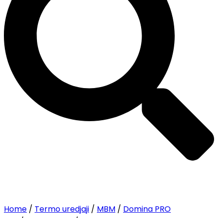
Home
/
Termo uredjaji
/
MBM
/
Domina PRO