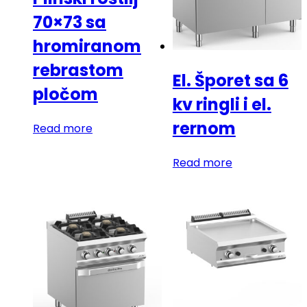
70×73 sa
hromiranom
rebrastom
El. Šporet sa 6
pločom
kv ringli i el.
rernom
Read more
Read more