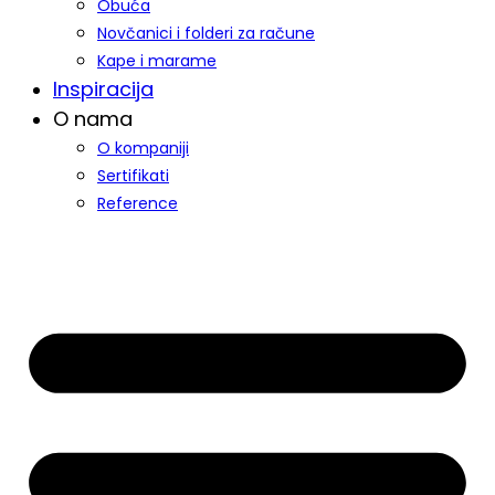
Obuća
Novčanici i folderi za račune
Kape i marame
Inspiracija
O nama
O kompaniji
Sertifikati
Reference