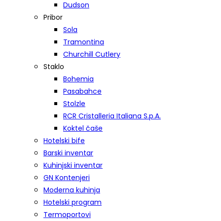
Dudson
Pribor
Sola
Tramontina
Churchill Cutlery
Staklo
Bohemia
Pasabahce
Stolzle
RCR Cristalleria Italiana S.p.A.
Koktel čaše
Hotelski bife
Barski inventar
Kuhinjski inventar
GN Kontenjeri
Moderna kuhinja
Hotelski program
Termoportovi