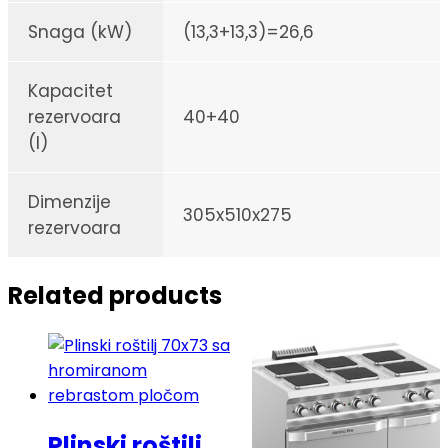
Snaga (kW)
(13,3+13,3)=26,6
Kapacitet
rezervoara
40+40
(l)
Dimenzije
305x510x275
rezervoara
Related products
Plinski roštilj