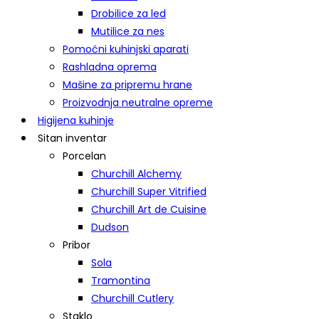
Drobilice za led
Mutilice za nes
Pomoćni kuhinjski aparati
Rashladna oprema
Mašine za pripremu hrane
Proizvodnja neutralne opreme
Higijena kuhinje
Sitan inventar
Porcelan
Churchill Alchemy
Churchill Super Vitrified
Churchill Art de Cuisine
Dudson
Pribor
Sola
Tramontina
Churchill Cutlery
Staklo