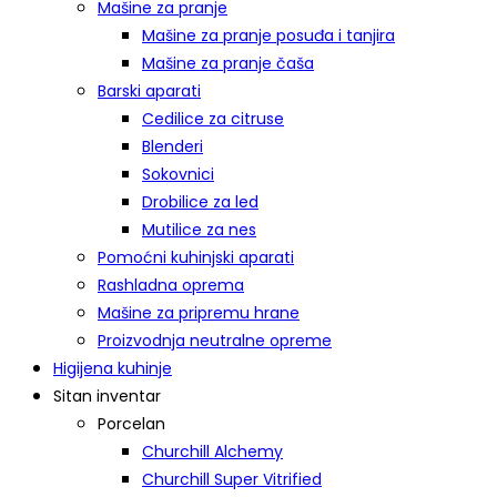
Mašine za pranje
Mašine za pranje posuđa i tanjira
Mašine za pranje čaša
Barski aparati
Cedilice za citruse
Blenderi
Sokovnici
Drobilice za led
Mutilice za nes
Pomoćni kuhinjski aparati
Rashladna oprema
Mašine za pripremu hrane
Proizvodnja neutralne opreme
Higijena kuhinje
Sitan inventar
Porcelan
Churchill Alchemy
Churchill Super Vitrified