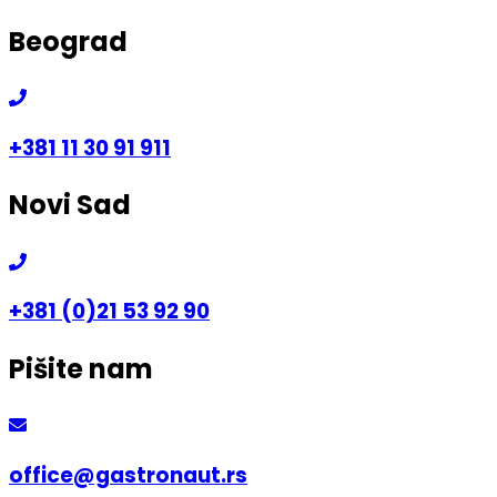
Skip
Beograd
to
content
+381 11 30 91 911
Novi Sad
+381 (0)21 53 92 90
Pišite nam
office@gastronaut.rs