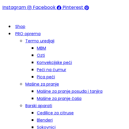
Instagram
Facebook
Pinterest
Shop
PRO oprema
Termo uredjaji
MBM
Ozti
Konvekcijske peći
Peći na ćumur
Pica peći
Mašine za pranje
Mašine za pranje posuđa i tanjira
Mašine za pranje čaša
Barski aparati
Cedilice za citruse
Blenderi
Sokovnici