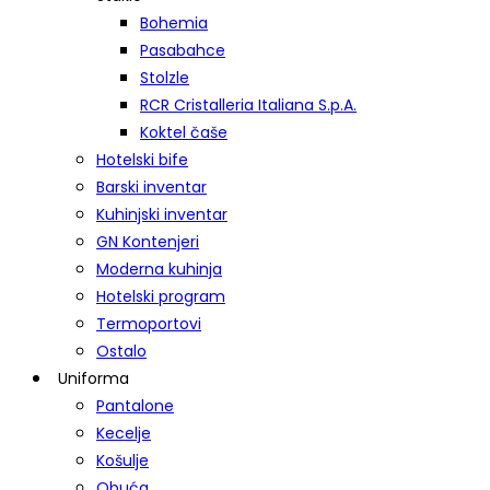
Bohemia
Pasabahce
Stolzle
RCR Cristalleria Italiana S.p.A.
Koktel čaše
Hotelski bife
Barski inventar
Kuhinjski inventar
GN Kontenjeri
Moderna kuhinja
Hotelski program
Termoportovi
Ostalo
Uniforma
Pantalone
Kecelje
Košulje
Obuća