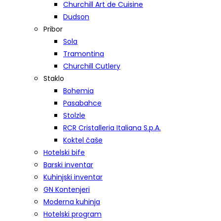
Churchill Art de Cuisine
Dudson
Pribor
Sola
Tramontina
Churchill Cutlery
Staklo
Bohemia
Pasabahce
Stolzle
RCR Cristalleria Italiana S.p.A.
Koktel čaše
Hotelski bife
Barski inventar
Kuhinjski inventar
GN Kontenjeri
Moderna kuhinja
Hotelski program