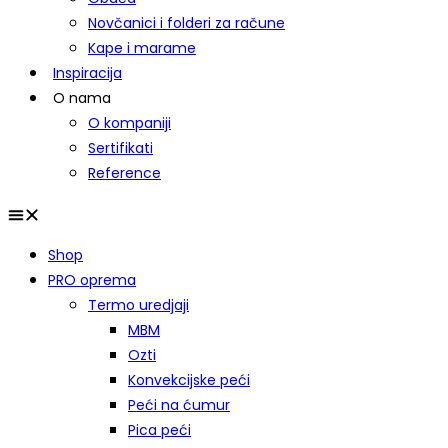
Novčanici i folderi za račune
Kape i marame
Inspiracija
O nama
O kompaniji
Sertifikati
Reference
Shop
PRO oprema
Termo uredjaji
MBM
Ozti
Konvekcijske peći
Peći na ćumur
Pica peći