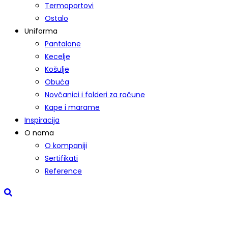
Termoportovi
Ostalo
Uniforma
Pantalone
Kecelje
Košulje
Obuća
Novčanici i folderi za račune
Kape i marame
Inspiracija
O nama
O kompaniji
Sertifikati
Reference