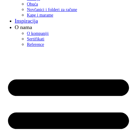
Obuća
Novčanici i folderi za račune
Kape i marame
Inspiracija
O nama
O kompaniji
Sertifikati
Reference