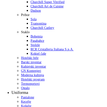
Churchill Super Vitrified
Churchill Art de Cuisine
Dudson
Pribor
Sola
Tramontina
Churchill Cutlery
Staklo
Bohemia
Pasabahce
Stolzle
RCR Cristalleria Italiana S.p.A.
Koktel čaše
Hotelski bife
Barski inventar
Kuhinjski inventar
GN Kontenjeri
Moderna kuhinja
Hotelski program
Termoportovi
Ostalo
Uniforma
Pantalone
Kecelje
Košulje