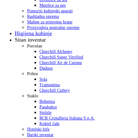
Mutilice za nes
Pomoćni kuhinjski aparati
Rashladna oprema
Mašine za pripremu hrane
Proizvodnja neutralne opreme
Higijena kuhinje
Sitan inventar
Porcelan
Churchill Alchemy
Churchill Super Vitrified
Churchill Art de Cuisine
Dudson
Pribor
Sola
Tramontina
Churchill Cutlery
Staklo
Bohemia
Pasabahce
Stolzle
RCR Cristalleria Italiana S.p.A.
Koktel čaše
Hotelski bife
Barski inventar