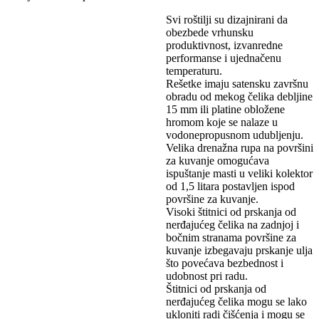
Svi roštilji su dizajnirani da
obezbede vrhunsku
produktivnost, izvanredne
performanse i ujednačenu
temperaturu.
Rešetke imaju satensku završnu
obradu od mekog čelika debljine
15 mm ili platine obložene
hromom koje se nalaze u
vodonepropusnom udubljenju.
Velika drenažna rupa na površini
za kuvanje omogućava
ispuštanje masti u veliki kolektor
od 1,5 litara postavljen ispod
površine za kuvanje.
Visoki štitnici od prskanja od
nerđajućeg čelika na zadnjoj i
bočnim stranama površine za
kuvanje izbegavaju prskanje ulja
što povećava bezbednost i
udobnost pri radu.
Štitnici od prskanja od
nerđajućeg čelika mogu se lako
ukloniti radi čišćenja i mogu se