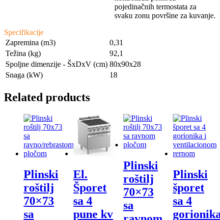
pojedinačnih termostata za
svaku zonu površine za kuvanje.
Specifikacije
Zapremina (m3)
0,31
Težina (kg)
92,1
Spoljne dimenzije - ŠxDxV (cm)
80x90x28
Snaga (kW)
18
Related products
Plinski
Plinski
Plinski
El.
roštilj
roštilj
šporet
Šporet
70×73
70×73
sa 4
sa 4
sa
sa
gorionik
pune kv
ravnom