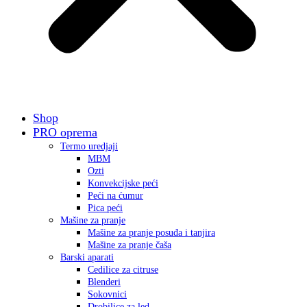
Shop
PRO oprema
Termo uredjaji
MBM
Ozti
Konvekcijske peći
Peći na ćumur
Pica peći
Mašine za pranje
Mašine za pranje posuđa i tanjira
Mašine za pranje čaša
Barski aparati
Cedilice za citruse
Blenderi
Sokovnici
Drobilice za led