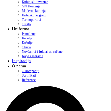
Kuhinjski inventar
GN Kontenjeri
Moderna kuhinja
Hotelski program
Termoportovi
Ostalo
Uniforma
Pantalone
Kecelje
Košulje
Obuća
Novčanici i folderi za račune
Kape i marame
Inspiracija
O nama
O kompaniji
Sertifikati
Reference