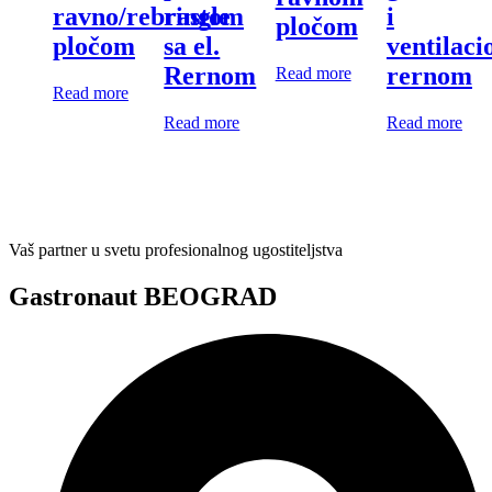
ravno/rebrastom
i
ringle
pločom
pločom
ventilac
sa el.
rernom
Rernom
Read more
Read more
Read more
Read more
Vaš partner u svetu profesionalnog ugostiteljstva
Gastronaut BEOGRAD