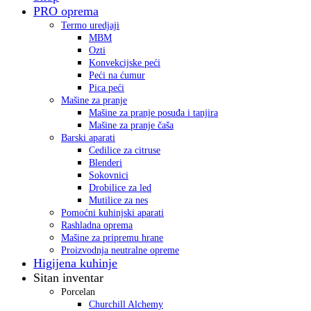
PRO oprema
Termo uredjaji
MBM
Ozti
Konvekcijske peći
Peći na ćumur
Pica peći
Mašine za pranje
Mašine za pranje posuđa i tanjira
Mašine za pranje čaša
Barski aparati
Cedilice za citruse
Blenderi
Sokovnici
Drobilice za led
Mutilice za nes
Pomoćni kuhinjski aparati
Rashladna oprema
Mašine za pripremu hrane
Proizvodnja neutralne opreme
Higijena kuhinje
Sitan inventar
Porcelan
Churchill Alchemy