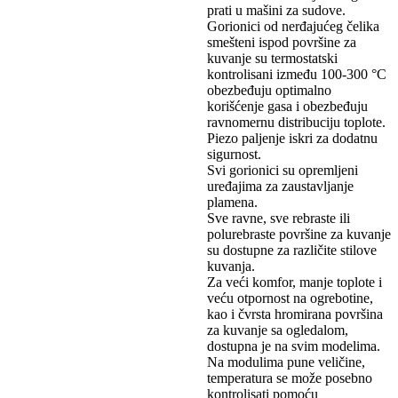
prati u mašini za sudove.
Gorionici od nerđajućeg čelika
smešteni ispod površine za
kuvanje su termostatski
kontrolisani između 100-300 °C
obezbeđuju optimalno
korišćenje gasa i obezbeđuju
ravnomernu distribuciju toplote.
Piezo paljenje iskri za dodatnu
sigurnost.
Svi gorionici su opremljeni
uređajima za zaustavljanje
plamena.
Sve ravne, sve rebraste ili
polurebraste površine za kuvanje
su dostupne za različite stilove
kuvanja.
Za veći komfor, manje toplote i
veću otpornost na ogrebotine,
kao i čvrsta hromirana površina
za kuvanje sa ogledalom,
dostupna je na svim modelima.
Na modulima pune veličine,
temperatura se može posebno
kontrolisati pomoću