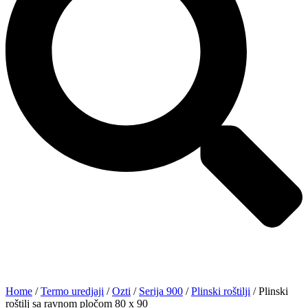
Home
/
Termo uredjaji
/
Ozti
/
Serija 900
/
Plinski roštilji
/ Plinski
roštilj sa ravnom pločom 80 x 90