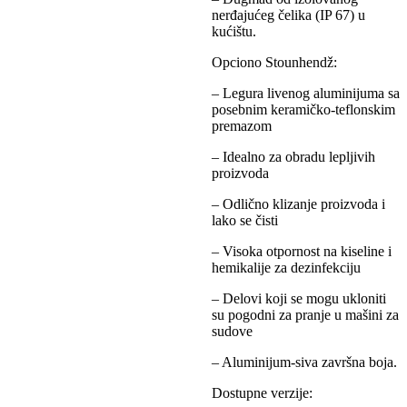
nerđajućeg čelika (IP 67) u
kućištu.
Opciono Stounhendž:
– Legura livenog aluminijuma sa
posebnim keramičko-teflonskim
premazom
– Idealno za obradu lepljivih
proizvoda
– Odlično klizanje proizvoda i
lako se čisti
– Visoka otpornost na kiseline i
hemikalije za dezinfekciju
– Delovi koji se mogu ukloniti
su pogodni za pranje u mašini za
sudove
– Aluminijum-siva završna boja.
Dostupne verzije: