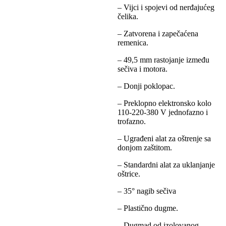
– Vijci i spojevi od nerđajućeg
čelika.
– Zatvorena i zapečaćena
remenica.
– 49,5 mm rastojanje između
sečiva i motora.
– Donji poklopac.
– Preklopno elektronsko kolo
110-220-380 V jednofazno i
trofazno.
– Ugrađeni alat za oštrenje sa
donjom zaštitom.
– Standardni alat za uklanjanje
oštrice.
– 35° nagib sečiva
– Plastično dugme.
– Dugmad od izolovanog