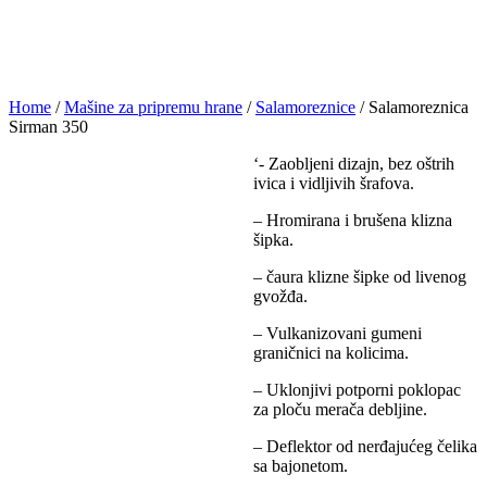
Home
/
Mašine za pripremu hrane
/
Salamoreznice
/ Salamoreznica
Sirman 350
‘- Zaobljeni dizajn, bez oštrih
ivica i vidljivih šrafova.
– Hromirana i brušena klizna
šipka.
– čaura klizne šipke od livenog
gvožđa.
– Vulkanizovani gumeni
graničnici na kolicima.
– Uklonjivi potporni poklopac
za ploču merača debljine.
– Deflektor od nerđajućeg čelika
sa bajonetom.