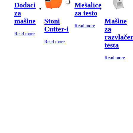
Dodaci
Mešalice
za
za testo
mašine
Stoni
Mašine
Read more
Cutter-i
za
Read more
razvlače
Read more
testa
Read more