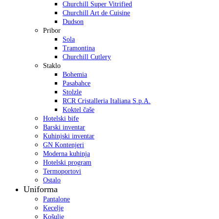
Churchill Super Vitrified
Churchill Art de Cuisine
Dudson
Pribor
Sola
Tramontina
Churchill Cutlery
Staklo
Bohemia
Pasabahce
Stolzle
RCR Cristalleria Italiana S.p.A.
Koktel čaše
Hotelski bife
Barski inventar
Kuhinjski inventar
GN Kontenjeri
Moderna kuhinja
Hotelski program
Termoportovi
Ostalo
Uniforma
Pantalone
Kecelje
Košulje