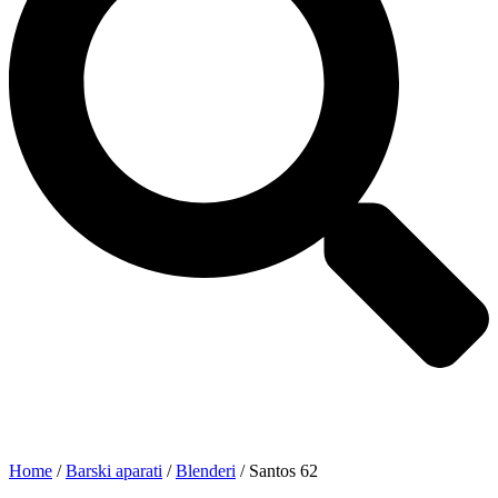
Home
/
Barski aparati
/
Blenderi
/ Santos 62