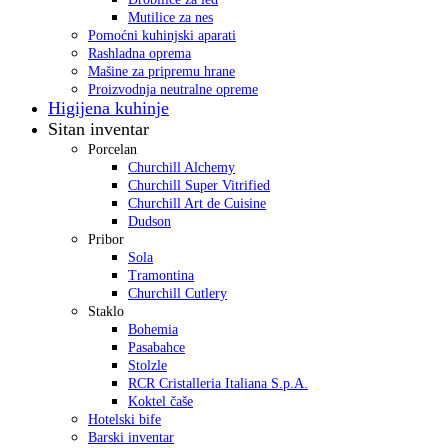
Mutilice za nes
Pomoćni kuhinjski aparati
Rashladna oprema
Mašine za pripremu hrane
Proizvodnja neutralne opreme
Higijena kuhinje
Sitan inventar
Porcelan
Churchill Alchemy
Churchill Super Vitrified
Churchill Art de Cuisine
Dudson
Pribor
Sola
Tramontina
Churchill Cutlery
Staklo
Bohemia
Pasabahce
Stolzle
RCR Cristalleria Italiana S.p.A.
Koktel čaše
Hotelski bife
Barski inventar