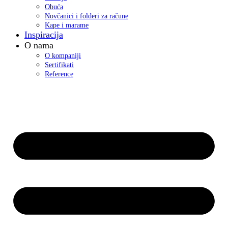
Obuća
Novčanici i folderi za račune
Kape i marame
Inspiracija
O nama
O kompaniji
Sertifikati
Reference