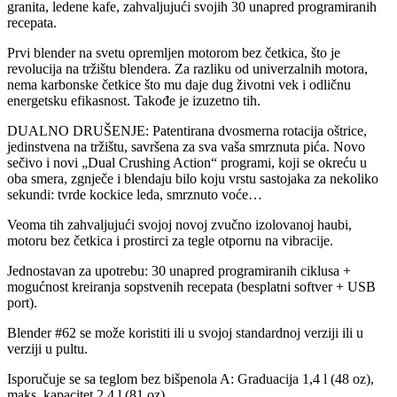
granita, ledene kafe, zahvaljujući svojih 30 unapred programiranih
recepata.
Prvi blender na svetu opremljen motorom bez četkica, što je
revolucija na tržištu blendera. Za razliku od univerzalnih motora,
nema karbonske četkice što mu daje dug životni vek i odličnu
energetsku efikasnost. Takođe je izuzetno tih.
DUALNO DRUŠENJE: Patentirana dvosmerna rotacija oštrice,
jedinstvena na tržištu, savršena za sva vaša smrznuta pića. Novo
sečivo i novi „Dual Crushing Action“ programi, koji se okreću u
oba smera, zgnječe i blendaju bilo koju vrstu sastojaka za nekoliko
sekundi: tvrde kockice leda, smrznuto voće…
Veoma tih zahvaljujući svojoj novoj zvučno izolovanoj haubi,
motoru bez četkica i prostirci za tegle otpornu na vibracije.
Jednostavan za upotrebu: 30 unapred programiranih ciklusa +
mogućnost kreiranja sopstvenih recepata (besplatni softver + USB
port).
Blender #62 se može koristiti ili u svojoj standardnoj verziji ili u
verziji u pultu.
Isporučuje se sa teglom bez bišpenola A: Graduacija 1,4 l (48 oz),
maks. kapacitet 2,4 l (81 oz).