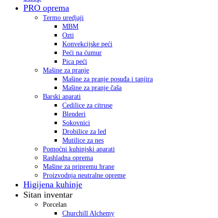
PRO oprema
Termo uredjaji
MBM
Ozti
Konvekcijske peći
Peći na ćumur
Pica peći
Mašine za pranje
Mašine za pranje posuđa i tanjira
Mašine za pranje čaša
Barski aparati
Cedilice za citruse
Blenderi
Sokovnici
Drobilice za led
Mutilice za nes
Pomoćni kuhinjski aparati
Rashladna oprema
Mašine za pripremu hrane
Proizvodnja neutralne opreme
Higijena kuhinje
Sitan inventar
Porcelan
Churchill Alchemy