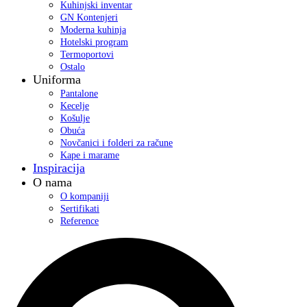
Kuhinjski inventar
GN Kontenjeri
Moderna kuhinja
Hotelski program
Termoportovi
Ostalo
Uniforma
Pantalone
Kecelje
Košulje
Obuća
Novčanici i folderi za račune
Kape i marame
Inspiracija
O nama
O kompaniji
Sertifikati
Reference