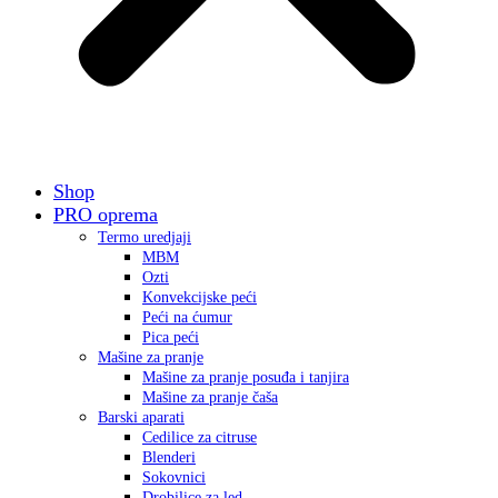
Shop
PRO oprema
Termo uredjaji
MBM
Ozti
Konvekcijske peći
Peći na ćumur
Pica peći
Mašine za pranje
Mašine za pranje posuđa i tanjira
Mašine za pranje čaša
Barski aparati
Cedilice za citruse
Blenderi
Sokovnici
Drobilice za led