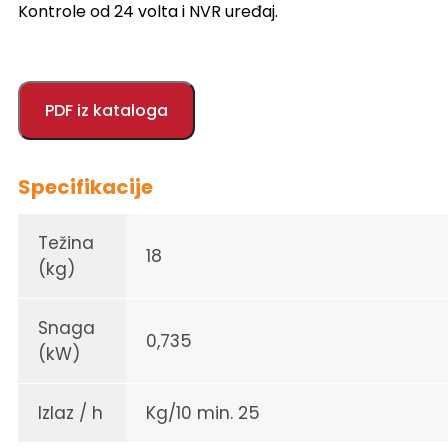
Kontrole od 24 volta i NVR uređaj.
PDF iz kataloga
Specifikacije
Težina
18
(kg)
Snaga
0,735
(kW)
Izlaz / h
Kg/10 min. 25