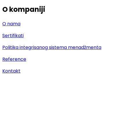
O kompaniji
O nama
Sertifikati
Politika integrisanog sistema menadžmenta
Reference
Kontakt
©2025 Gastronaut Srbija. Sva prava zadržana.
Crafted by
Blu® Creative Studio