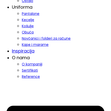
Ostalo
Uniforma
Pantalone
Kecelje
Košulje
Obuća
Novčanici i folderi za račune
Kape i marame
Inspiracija
O nama
O kompaniji
Sertifikati
Reference