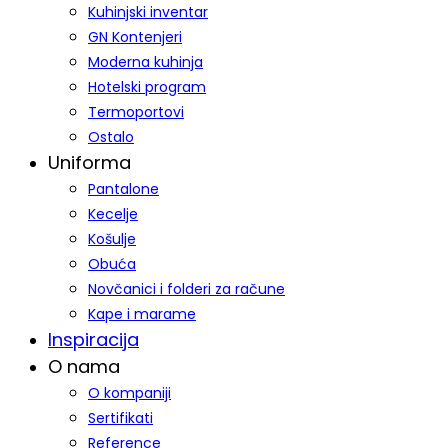
Kuhinjski inventar
GN Kontenjeri
Moderna kuhinja
Hotelski program
Termoportovi
Ostalo
Uniforma
Pantalone
Kecelje
Košulje
Obuća
Novčanici i folderi za račune
Kape i marame
Inspiracija
O nama
O kompaniji
Sertifikati
Reference