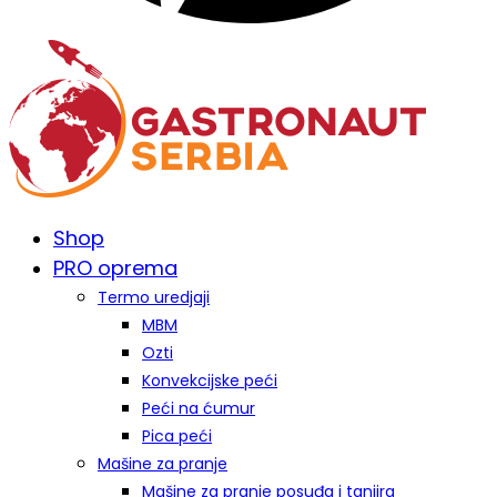
Shop
PRO oprema
Termo uredjaji
MBM
Ozti
Konvekcijske peći
Peći na ćumur
Pica peći
Mašine za pranje
Mašine za pranje posuđa i tanjira