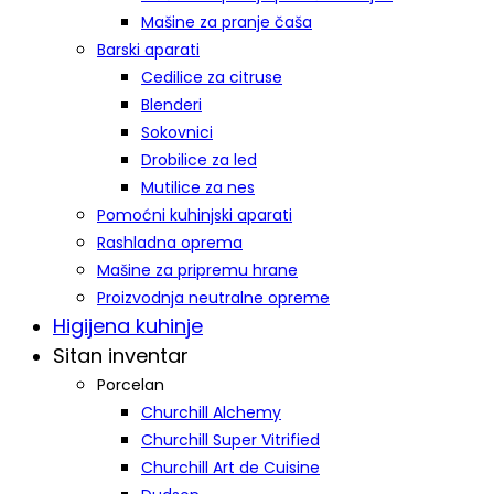
Mašine za pranje čaša
Barski aparati
Cedilice za citruse
Blenderi
Sokovnici
Drobilice za led
Mutilice za nes
Pomoćni kuhinjski aparati
Rashladna oprema
Mašine za pripremu hrane
Proizvodnja neutralne opreme
Higijena kuhinje
Sitan inventar
Porcelan
Churchill Alchemy
Churchill Super Vitrified
Churchill Art de Cuisine