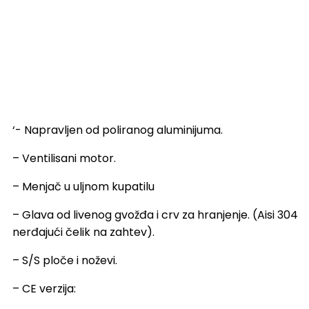
‘- Napravljen od poliranog aluminijuma.
– Ventilisani motor.
– Menjač u uljnom kupatilu
– Glava od livenog gvožđa i crv za hranjenje. (Aisi 304
nerđajući čelik na zahtev).
– S/S ploče i noževi.
– CE verzija: