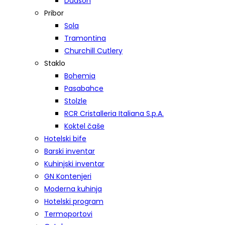
Dudson
Pribor
Sola
Tramontina
Churchill Cutlery
Staklo
Bohemia
Pasabahce
Stolzle
RCR Cristalleria Italiana S.p.A.
Koktel čaše
Hotelski bife
Barski inventar
Kuhinjski inventar
GN Kontenjeri
Moderna kuhinja
Hotelski program
Termoportovi