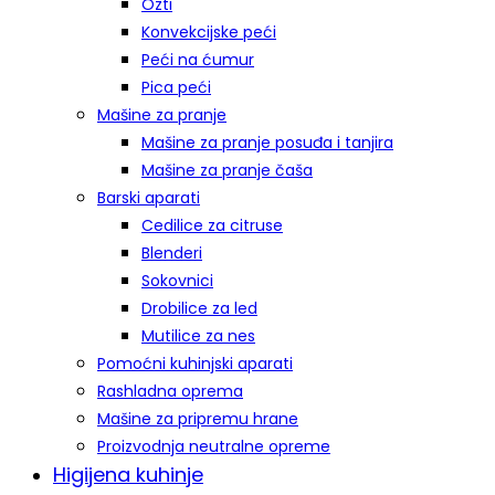
Ozti
Konvekcijske peći
Peći na ćumur
Pica peći
Mašine za pranje
Mašine za pranje posuđa i tanjira
Mašine za pranje čaša
Barski aparati
Cedilice za citruse
Blenderi
Sokovnici
Drobilice za led
Mutilice za nes
Pomoćni kuhinjski aparati
Rashladna oprema
Mašine za pripremu hrane
Proizvodnja neutralne opreme
Higijena kuhinje