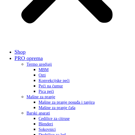
Shop
PRO oprema
Termo uredjaji
MBM
Ozti
Konvekcijske peći
Peći na ćumur
Pica peći
Mašine za pranje
Mašine za pranje posuđa i tanjira
Mašine za pranje čaša
Barski aparati
Cedilice za citruse
Blenderi
Sokovnici
Drobilice za led