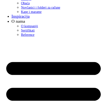
Obuća
Novčanici i folderi za račune
Kape i marame
Inspiracija
O nama
O kompaniji
Sertifikati
Reference