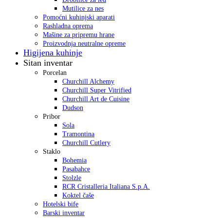
Mutilice za nes
Pomoćni kuhinjski aparati
Rashladna oprema
Mašine za pripremu hrane
Proizvodnja neutralne opreme
Higijena kuhinje
Sitan inventar
Porcelan
Churchill Alchemy
Churchill Super Vitrified
Churchill Art de Cuisine
Dudson
Pribor
Sola
Tramontina
Churchill Cutlery
Staklo
Bohemia
Pasabahce
Stolzle
RCR Cristalleria Italiana S.p.A.
Koktel čaše
Hotelski bife
Barski inventar