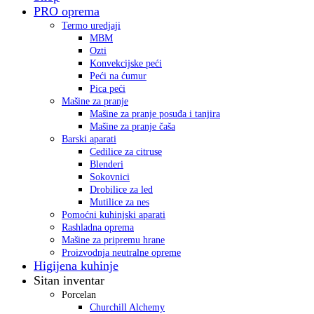
PRO oprema
Termo uredjaji
MBM
Ozti
Konvekcijske peći
Peći na ćumur
Pica peći
Mašine za pranje
Mašine za pranje posuđa i tanjira
Mašine za pranje čaša
Barski aparati
Cedilice za citruse
Blenderi
Sokovnici
Drobilice za led
Mutilice za nes
Pomoćni kuhinjski aparati
Rashladna oprema
Mašine za pripremu hrane
Proizvodnja neutralne opreme
Higijena kuhinje
Sitan inventar
Porcelan
Churchill Alchemy