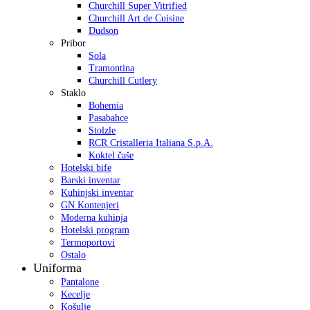
Churchill Super Vitrified
Churchill Art de Cuisine
Dudson
Pribor
Sola
Tramontina
Churchill Cutlery
Staklo
Bohemia
Pasabahce
Stolzle
RCR Cristalleria Italiana S.p.A.
Koktel čaše
Hotelski bife
Barski inventar
Kuhinjski inventar
GN Kontenjeri
Moderna kuhinja
Hotelski program
Termoportovi
Ostalo
Uniforma
Pantalone
Kecelje
Košulje