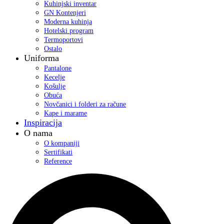
Kuhinjski inventar
GN Kontenjeri
Moderna kuhinja
Hotelski program
Termoportovi
Ostalo
Uniforma
Pantalone
Kecelje
Košulje
Obuća
Novčanici i folderi za račune
Kape i marame
Inspiracija
O nama
O kompaniji
Sertifikati
Reference