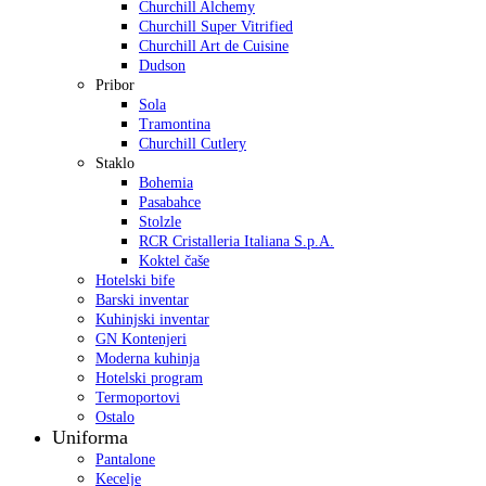
Churchill Alchemy
Churchill Super Vitrified
Churchill Art de Cuisine
Dudson
Pribor
Sola
Tramontina
Churchill Cutlery
Staklo
Bohemia
Pasabahce
Stolzle
RCR Cristalleria Italiana S.p.A.
Koktel čaše
Hotelski bife
Barski inventar
Kuhinjski inventar
GN Kontenjeri
Moderna kuhinja
Hotelski program
Termoportovi
Ostalo
Uniforma
Pantalone
Kecelje