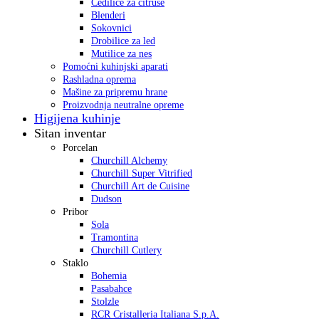
Cedilice za citruse
Blenderi
Sokovnici
Drobilice za led
Mutilice za nes
Pomoćni kuhinjski aparati
Rashladna oprema
Mašine za pripremu hrane
Proizvodnja neutralne opreme
Higijena kuhinje
Sitan inventar
Porcelan
Churchill Alchemy
Churchill Super Vitrified
Churchill Art de Cuisine
Dudson
Pribor
Sola
Tramontina
Churchill Cutlery
Staklo
Bohemia
Pasabahce
Stolzle
RCR Cristalleria Italiana S.p.A.