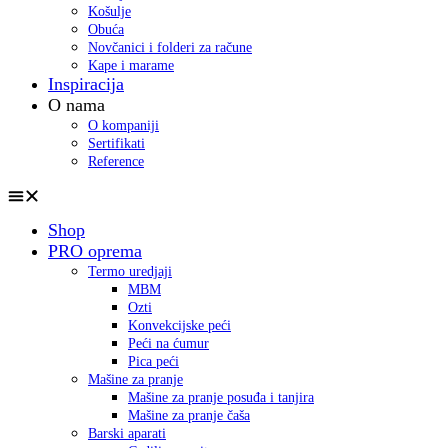
Košulje
Obuća
Novčanici i folderi za račune
Kape i marame
Inspiracija
O nama
O kompaniji
Sertifikati
Reference
Shop
PRO oprema
Termo uredjaji
MBM
Ozti
Konvekcijske peći
Peći na ćumur
Pica peći
Mašine za pranje
Mašine za pranje posuđa i tanjira
Mašine za pranje čaša
Barski aparati