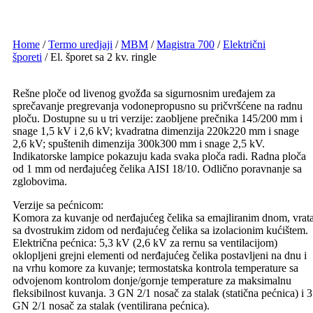
Home
/
Termo uredjaji
/
MBM
/
Magistra 700
/
Električni
šporeti
/ El. šporet sa 2 kv. ringle
Rešne ploče od livenog gvožđa sa sigurnosnim uređajem za
sprečavanje pregrevanja vodonepropusno su pričvršćene na radnu
ploču. Dostupne su u tri verzije: zaobljene prečnika 145/200 mm i
snage 1,5 kV i 2,6 kV; kvadratna dimenzija 220k220 mm i snage
2,6 kV; spuštenih dimenzija 300k300 mm i snage 2,5 kV.
Indikatorske lampice pokazuju kada svaka ploča radi. Radna ploča
od 1 mm od nerđajućeg čelika AISI 18/10. Odlično poravnanje sa
zglobovima.
Verzije sa pećnicom:
Komora za kuvanje od nerđajućeg čelika sa emajliranim dnom, vrat
sa dvostrukim zidom od nerđajućeg čelika sa izolacionim kućištem.
Električna pećnica: 5,3 kV (2,6 kV za rernu sa ventilacijom)
oklopljeni grejni elementi od nerđajućeg čelika postavljeni na dnu i
na vrhu komore za kuvanje; termostatska kontrola temperature sa
odvojenom kontrolom donje/gornje temperature za maksimalnu
fleksibilnost kuvanja. 3 GN 2/1 nosač za stalak (statična pećnica) i 3
GN 2/1 nosač za stalak (ventilirana pećnica).