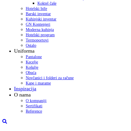
Koktel čaše
Hotelski bife
Barski inventar
Kuhinjski inventar
GN Kontenjeri
Moderna kuhinja
Hotelski program
Termoportovi
Ostalo
Uniforma
Pantalone
Kecelje
Košulje
Obuća
Novčanici i folderi za račune
Kape i marame
Inspiracija
O nama
O kompaniji
Sertifikati
Reference