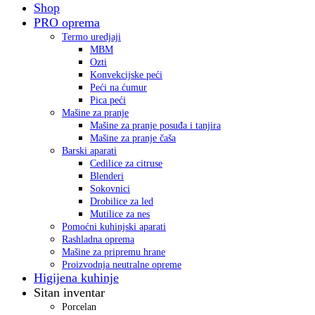
Shop
PRO oprema
Termo uredjaji
MBM
Ozti
Konvekcijske peći
Peći na ćumur
Pica peći
Mašine za pranje
Mašine za pranje posuđa i tanjira
Mašine za pranje čaša
Barski aparati
Cedilice za citruse
Blenderi
Sokovnici
Drobilice za led
Mutilice za nes
Pomoćni kuhinjski aparati
Rashladna oprema
Mašine za pripremu hrane
Proizvodnja neutralne opreme
Higijena kuhinje
Sitan inventar
Porcelan