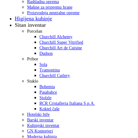
Rashladna oprema
Mašine za pripremu hrane
Proizvodnja neutralne opreme
Higijena kuhinje
Sitan inventar
Porcelan
Churchill Alchemy
Churchill Super Vitrified
Churchill Art de Cuisine
Dudson
Pribor
Sola
Tramontina
Churchill Cutlery
Staklo
Bohemia
Pasabahce
Stolzle
RCR Cristalleria Italiana S.p.A.
Koktel čaše
Hotelski bife
Barski inventar
Kuhinjski inventar
GN Kontenjeri
Moderna kuhinja