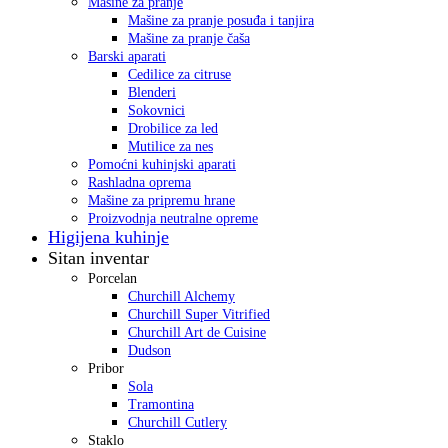
Mašine za pranje
Mašine za pranje posuđa i tanjira
Mašine za pranje čaša
Barski aparati
Cedilice za citruse
Blenderi
Sokovnici
Drobilice za led
Mutilice za nes
Pomoćni kuhinjski aparati
Rashladna oprema
Mašine za pripremu hrane
Proizvodnja neutralne opreme
Higijena kuhinje
Sitan inventar
Porcelan
Churchill Alchemy
Churchill Super Vitrified
Churchill Art de Cuisine
Dudson
Pribor
Sola
Tramontina
Churchill Cutlery
Staklo