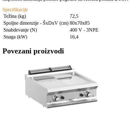
Specifikacije
Težina (kg)
72,5
Spoljne dimenzije - ŠxDxV (cm)
80x70x85
Snabdevanje (N)
400 V - 3NPE
Snaga (kW)
16,4
Povezani proizvodi