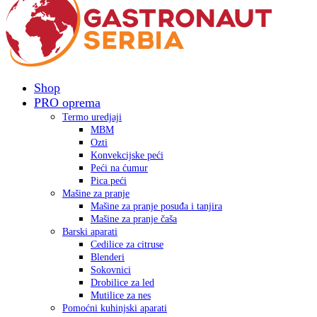
Shop
PRO oprema
Termo uredjaji
MBM
Ozti
Konvekcijske peći
Peći na ćumur
Pica peći
Mašine za pranje
Mašine za pranje posuđa i tanjira
Mašine za pranje čaša
Barski aparati
Cedilice za citruse
Blenderi
Sokovnici
Drobilice za led
Mutilice za nes
Pomoćni kuhinjski aparati