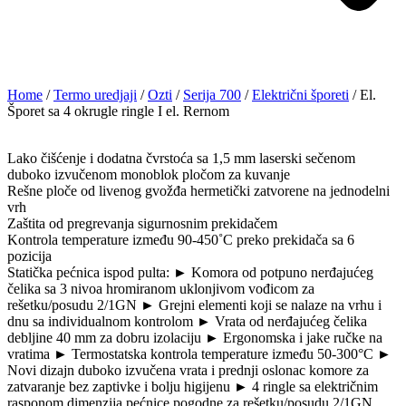
Home
/
Termo uredjaji
/
Ozti
/
Serija 700
/
Električni šporeti
/ El.
Šporet sa 4 okrugle ringle I el. Rernom
Lako čišćenje i dodatna čvrstoća sa 1,5 mm laserski sečenom
duboko izvučenom monoblok pločom za kuvanje
Rešne ploče od livenog gvožđa hermetički zatvorene na jednodelni
vrh
Zaštita od pregrevanja sigurnosnim prekidačem
Kontrola temperature između 90-450˚C preko prekidača sa 6
pozicija
Statička pećnica ispod pulta: ► Komora od potpuno nerđajućeg
čelika sa 3 nivoa hromiranom uklonjivom vođicom za
rešetku/posudu 2/1GN ► Grejni elementi koji se nalaze na vrhu i
dnu sa individualnom kontrolom ► Vrata od nerđajućeg čelika
debljine 40 mm za dobru izolaciju ► Ergonomska i jake ručke na
vratima ► Termostatska kontrola temperature između 50-300°C ►
Novi dizajn duboko izvučena vrata i prednji oslonac komore za
zatvaranje bez zaptivke i bolju higijenu ► 4 ringle sa električnim
rasponom dimenzija pećnice pogodne za rešetku/posudu 2/1GN