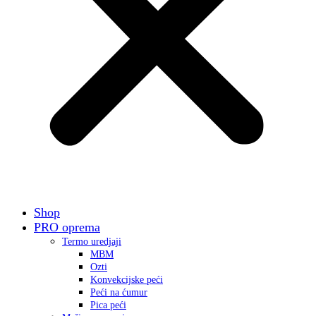
Shop
PRO oprema
Termo uredjaji
MBM
Ozti
Konvekcijske peći
Peći na ćumur
Pica peći