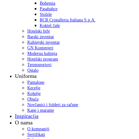
Bohemia
Pasabahce
Stolzle
RCR Cristalleria Italiana S.p.A.
Koktel čaše
Hotelski bife
Barski inventar
Kuhinjski inventar
GN Kontenjeri
Moderna kuhinja
Hotelski program
Termoportovi
Ostalo
Uniforma
Pantalone
Kecelje
Košulje
Obuća
Novčanici i folderi za račune
Kape i marame
Inspiracija
O nama
O kompaniji
Sertifikati