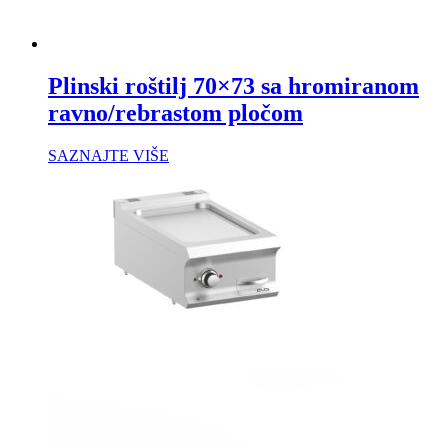
Plinski roštilj 70×73 sa hromiranom
ravno/rebrastom pločom
SAZNAJTE VIŠE