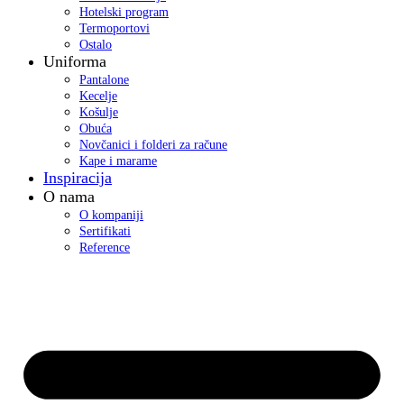
Hotelski program
Termoportovi
Ostalo
Uniforma
Pantalone
Kecelje
Košulje
Obuća
Novčanici i folderi za račune
Kape i marame
Inspiracija
O nama
O kompaniji
Sertifikati
Reference