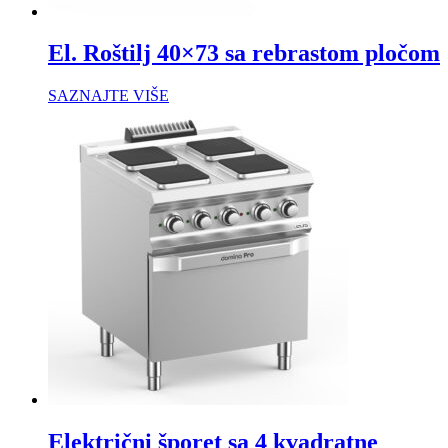
El. Roštilj 40×73 sa rebrastom pločom
SAZNAJTE VIŠE
Električni šporet sa 4 kvadratne