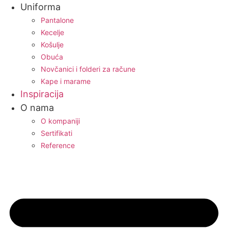
Uniforma
Pantalone
Kecelje
Košulje
Obuća
Novčanici i folderi za račune
Kape i marame
Inspiracija
O nama
O kompaniji
Sertifikati
Reference