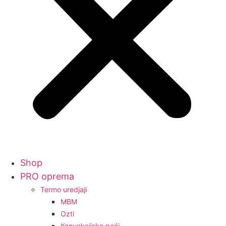
Shop
PRO oprema
Termo uredjaji
MBM
Ozti
Konvekcijske peći