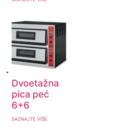
Dvoetažna
pica peć
6+6
SAZNAJTE VIŠE