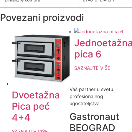
Povezani proizvodi
Jednoetažn
pica 6
SAZNAJTE VIŠE
Vaš partner u svetu
Dvoetažna
profesionalnog
ugostiteljstva
Pica peć
Gastronaut
4+4
BEOGRAD
SAZNAJTE VIŠE