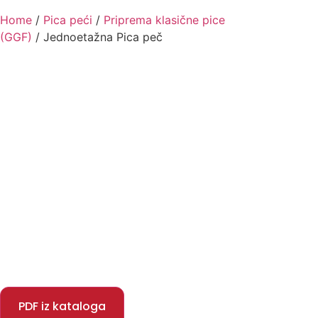
Home
/
Pica peći
/
Priprema klasične pice
(GGF)
/ Jednoetažna Pica peč
PDF iz kataloga