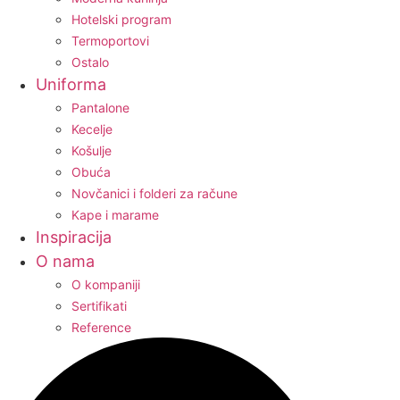
Hotelski program
Termoportovi
Ostalo
Uniforma
Pantalone
Kecelje
Košulje
Obuća
Novčanici i folderi za račune
Kape i marame
Inspiracija
O nama
O kompaniji
Sertifikati
Reference