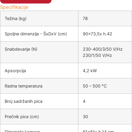
Specifikacije
Težina (kg)
78
Spoljne dimenzije - ŠxDxV (cm)
90x73,5x h.42
Snabdevanje (N)
230-400/3/50 V/Hz
230/1/50 V/Hz
Apsorpcija
4,2 kW
Radna temperatura
50 – 500 °C
Broj sadržanih pica
4
Prečnik pice (cm)
30
Dimenzije komore
61x61x h.14 cm