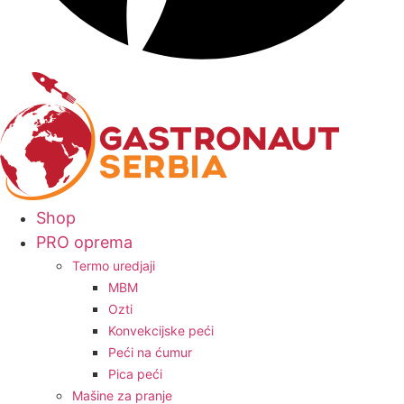
Shop
PRO oprema
Termo uredjaji
MBM
Ozti
Konvekcijske peći
Peći na ćumur
Pica peći
Mašine za pranje