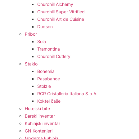
Churchill Alchemy
Churchill Super Vitrified
Churchill Art de Cuisine
Dudson
Pribor
Sola
Tramontina
Churchill Cutlery
Staklo
Bohemia
Pasabahce
Stolzle
RCR Cristalleria Italiana S.p.A.
Koktel čaše
Hotelski bife
Barski inventar
Kuhinjski inventar
GN Kontenjeri
Moderna kuhinja