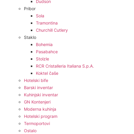
Dudson
Pribor
Sola
Tramontina
Churchill Cutlery
Staklo
Bohemia
Pasabahce
Stolzle
RCR Cristalleria Italiana S.p.A.
Koktel čaše
Hotelski bife
Barski inventar
Kuhinjski inventar
GN Kontenjeri
Moderna kuhinja
Hotelski program
Termoportovi
Ostalo