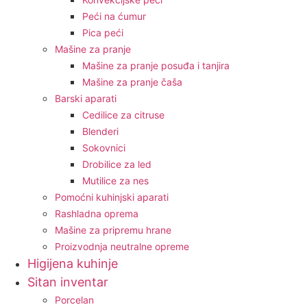
Peći na ćumur
Pica peći
Mašine za pranje
Mašine za pranje posuđa i tanjira
Mašine za pranje čaša
Barski aparati
Cedilice za citruse
Blenderi
Sokovnici
Drobilice za led
Mutilice za nes
Pomoćni kuhinjski aparati
Rashladna oprema
Mašine za pripremu hrane
Proizvodnja neutralne opreme
Higijena kuhinje
Sitan inventar
Porcelan