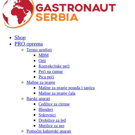
Shop
PRO oprema
Termo uredjaji
MBM
Ozti
Konvekcijske peći
Peći na ćumur
Pica peći
Mašine za pranje
Mašine za pranje posuđa i tanjira
Mašine za pranje čaša
Barski aparati
Cedilice za citruse
Blenderi
Sokovnici
Drobilice za led
Mutilice za nes
Pomoćni kuhinjski aparati