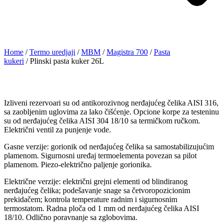
Home
/
Termo uredjaji
/
MBM
/
Magistra 700
/
Pasta
kukeri
/ Plinski pasta kuker 26L
Izliveni rezervoari su od antikorozivnog nerđajućeg čelika AISI 316,
sa zaobljenim uglovima za lako čišćenje. Opcione korpe za testeninu
su od nerđajućeg čelika AISI 304 18/10 sa termičkom ručkom.
Električni ventil za punjenje vode.
Gasne verzije: gorionik od nerđajućeg čelika sa samostabilizujućim
plamenom. Sigurnosni uređaj termoelementa povezan sa pilot
plamenom. Piezo-električno paljenje gorionika.
Električne verzije: električni grejni elementi od blindiranog
nerđajućeg čelika; podešavanje snage sa četvoropozicionim
prekidačem; kontrola temperature radnim i sigurnosnim
termostatom. Radna ploča od 1 mm od nerđajućeg čelika AISI
18/10. Odlično poravnanje sa zglobovima.