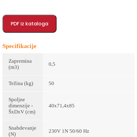
PDF iz kataloga
Specifikacije
Zapremina
0,5
(m3)
Težina (kg)
50
Spoljne
dimenzije -
40x71,4x85
ŠxDxV (cm)
Snabdevanje
230V 1N 50/60 Hz
(N)