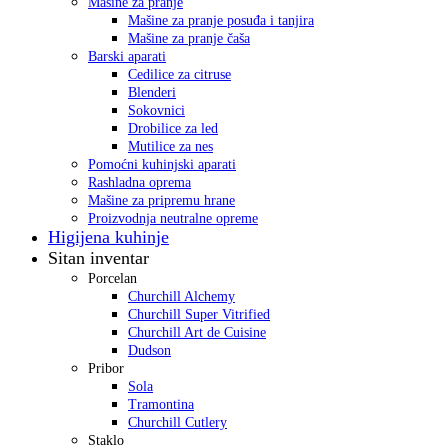
Mašine za pranje
Mašine za pranje posuđa i tanjira
Mašine za pranje čaša
Barski aparati
Cedilice za citruse
Blenderi
Sokovnici
Drobilice za led
Mutilice za nes
Pomoćni kuhinjski aparati
Rashladna oprema
Mašine za pripremu hrane
Proizvodnja neutralne opreme
Higijena kuhinje
Sitan inventar
Porcelan
Churchill Alchemy
Churchill Super Vitrified
Churchill Art de Cuisine
Dudson
Pribor
Sola
Tramontina
Churchill Cutlery
Staklo