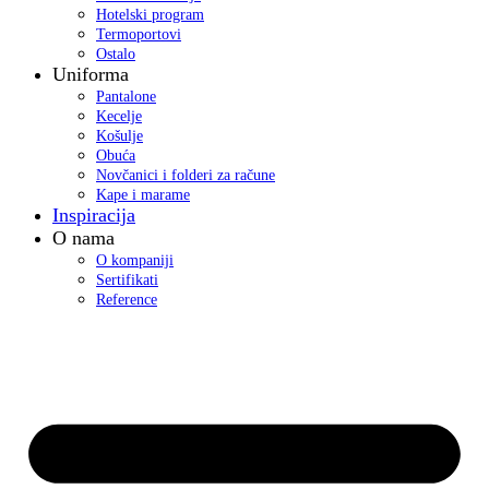
Hotelski program
Termoportovi
Ostalo
Uniforma
Pantalone
Kecelje
Košulje
Obuća
Novčanici i folderi za račune
Kape i marame
Inspiracija
O nama
O kompaniji
Sertifikati
Reference