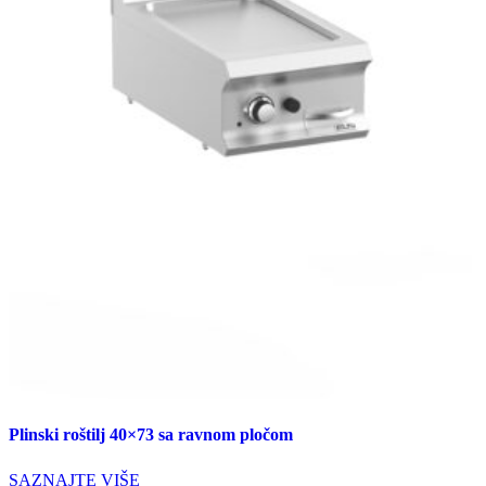
Plinski roštilj 40×73 sa ravnom pločom
SAZNAJTE VIŠE