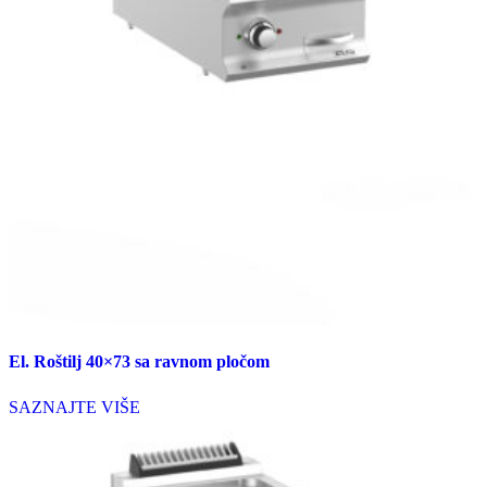
El. Roštilj 40×73 sa ravnom pločom
SAZNAJTE VIŠE