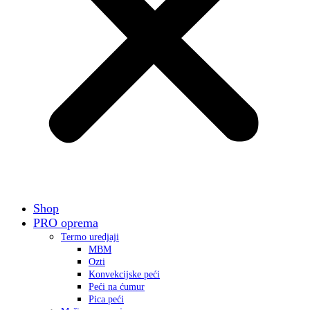
Shop
PRO oprema
Termo uredjaji
MBM
Ozti
Konvekcijske peći
Peći na ćumur
Pica peći