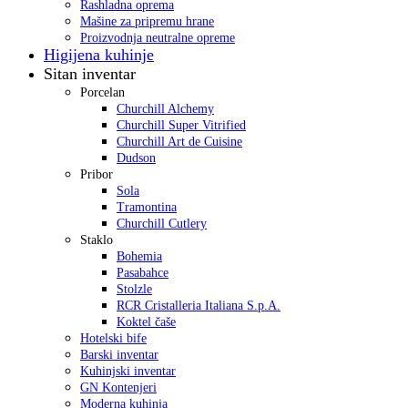
Rashladna oprema
Mašine za pripremu hrane
Proizvodnja neutralne opreme
Higijena kuhinje
Sitan inventar
Porcelan
Churchill Alchemy
Churchill Super Vitrified
Churchill Art de Cuisine
Dudson
Pribor
Sola
Tramontina
Churchill Cutlery
Staklo
Bohemia
Pasabahce
Stolzle
RCR Cristalleria Italiana S.p.A.
Koktel čaše
Hotelski bife
Barski inventar
Kuhinjski inventar
GN Kontenjeri
Moderna kuhinja