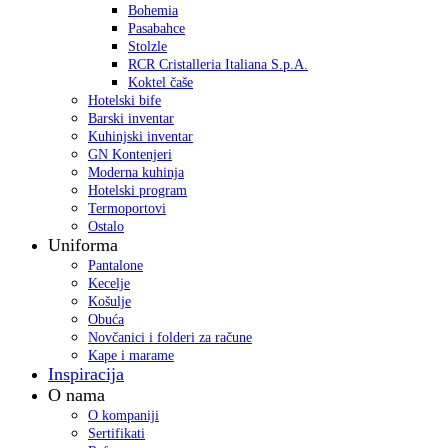
Bohemia
Pasabahce
Stolzle
RCR Cristalleria Italiana S.p.A.
Koktel čaše
Hotelski bife
Barski inventar
Kuhinjski inventar
GN Kontenjeri
Moderna kuhinja
Hotelski program
Termoportovi
Ostalo
Uniforma
Pantalone
Kecelje
Košulje
Obuća
Novčanici i folderi za račune
Kape i marame
Inspiracija
O nama
O kompaniji
Sertifikati